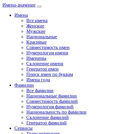
Имена-значение
Имена
Все имена
Женские
Мужские
Национальные
Красивые
Совместимость имен
Нумерология имени
Именины
Склонение имени
Генератор имен
Поиск имен по буквам
Имена года
Фамилии
Все фамилии
Национальные фамилии
Совместимость фамилий
Нумерология фамилий
Национальность по фамилии
Склонение фамилий
Генератор фамилий
Сервисы
Транслитерация