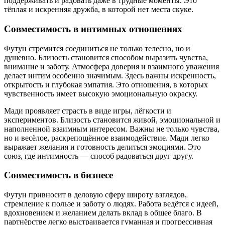
поддерживать и радовать даже в трудные моменты. Это
тёплая и искренняя дружба, в которой нет места скуке.
Совместимость в интимных отношениях
Футун стремится соединиться не только телесно, но и
душевно. Близость становится способом выразить чувства,
внимание и заботу. Атмосфера доверия и взаимного уважения
делает интим особенно значимым. Здесь важны искренность,
открытость и глубокая эмпатия. Это отношения, в которых
чувственность имеет высокую эмоциональную окраску.
Мади проявляет страсть в виде игры, лёгкости и
экспериментов. Близость становится живой, эмоциональной и
наполненной взаимным интересом. Важны не только чувства,
но и весёлое, раскрепощённое взаимодействие. Мади легко
выражает желания и готовность делиться эмоциями. Это
союз, где интимность — способ радоваться друг другу.
Совместимость в бизнесе
Футун привносит в деловую сферу широту взглядов,
стремление к пользе и заботу о людях. Работа ведётся с идеей,
вдохновением и желанием делать вклад в общее благо. В
партнёрстве легко выстраивается гуманная и прогрессивная