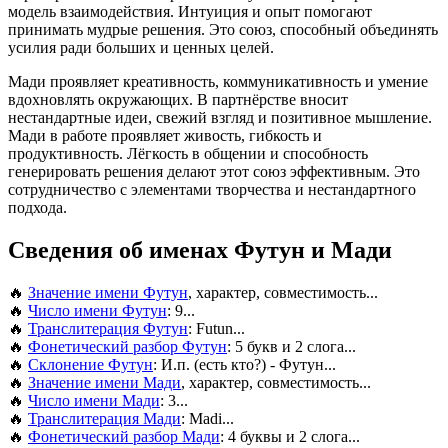
модель взаимодействия. Интуиция и опыт помогают
принимать мудрые решения. Это союз, способный объединять
усилия ради больших и ценных целей.
Мади проявляет креативность, коммуникативность и умение
вдохновлять окружающих. В партнёрстве вносит
нестандартные идеи, свежий взгляд и позитивное мышление.
Мади в работе проявляет живость, гибкость и
продуктивность. Лёгкость в общении и способность
генерировать решения делают этот союз эффективным. Это
сотрудничество с элементами творчества и нестандартного
подхода.
Сведения об именах Футун и Мади
🔥
Значение имени Футун
, характер, совместимость...
🔥
Число имени Футун
: 9...
🔥
Транслитерация Футун
: Futun...
🔥
Фонетический разбор Футун
: 5 букв и 2 слога...
🔥
Склонение Футун
: И.п. (есть кто?) - Футун...
🔥
Значение имени Мади
, характер, совместимость...
🔥
Число имени Мади
: 3...
🔥
Транслитерация Мади
: Madi...
🔥
Фонетический разбор Мади
: 4 буквы и 2 слога...