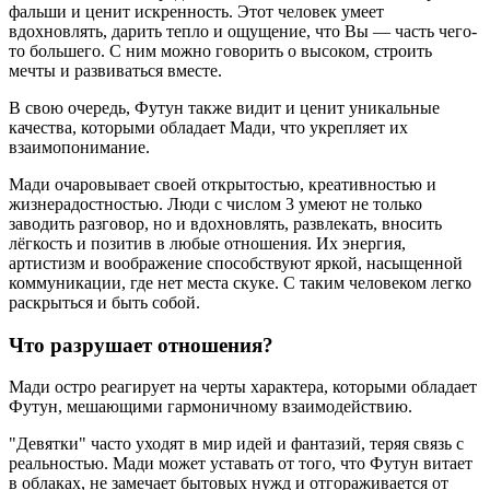
фальши и ценит искренность. Этот человек умеет
вдохновлять, дарить тепло и ощущение, что Вы — часть чего-
то большего. С ним можно говорить о высоком, строить
мечты и развиваться вместе.
В свою очередь, Футун также видит и ценит уникальные
качества, которыми обладает Мади, что укрепляет их
взаимопонимание.
Мади очаровывает своей открытостью, креативностью и
жизнерадостностью. Люди с числом 3 умеют не только
заводить разговор, но и вдохновлять, развлекать, вносить
лёгкость и позитив в любые отношения. Их энергия,
артистизм и воображение способствуют яркой, насыщенной
коммуникации, где нет места скуке. С таким человеком легко
раскрыться и быть собой.
Что разрушает отношения?
Мади остро реагирует на черты характера, которыми обладает
Футун, мешающими гармоничному взаимодействию.
"Девятки" часто уходят в мир идей и фантазий, теряя связь с
реальностью. Мади может уставать от того, что Футун витает
в облаках, не замечает бытовых нужд и отгораживается от