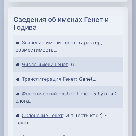
Сведения об именах Генет и
Годива
🔥
Значение имени Генет
, характер,
совместимость...
🔥
Число имени Генет
: 6...
🔥
Транслитерация Генет
: Genet...
🔥
Фонетический разбор Генет
: 5 букв и 2
слога...
🔥
Склонение Генет
: И.п. (есть кто?) -
Генет...