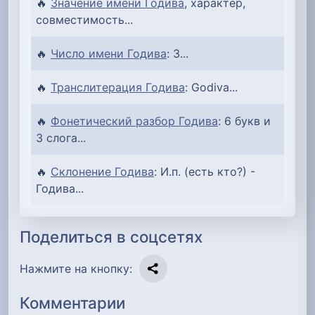
🔥
Значение имени Годива
, характер,
совместимость...
🔥
Число имени Годива
: 3...
🔥
Транслитерация Годива
: Godiva...
🔥
Фонетический разбор Годива
: 6 букв и
3 слога...
🔥
Склонение Годива
: И.п. (есть кто?) -
Годива...
Поделиться в соцсетях
Нажмите на кнопку:
Комментарии