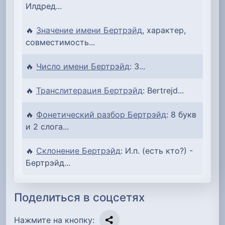
Илдред...
🔥
Значение имени Бертрэйд
, характер,
совместимость...
🔥
Число имени Бертрэйд
: 3...
🔥
Транслитерация Бертрэйд
: Bertrejd...
🔥
Фонетический разбор Бертрэйд
: 8 букв
и 2 слога...
🔥
Склонение Бертрэйд
: И.п. (есть кто?) -
Бертрэйд...
Поделиться в соцсетях
Нажмите на кнопку: