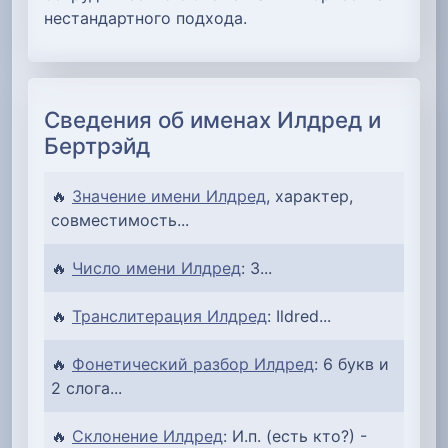
нестандартного подхода.
Сведения об именах Илдред и
Бертрэйд
🔥
Значение имени Илдред
, характер,
совместимость...
🔥
Число имени Илдред
: 3...
🔥
Транслитерация Илдред
: Ildred...
🔥
Фонетический разбор Илдред
: 6 букв и
2 слога...
🔥
Склонение Илдред
: И.п. (есть кто?) -