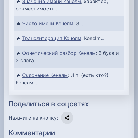
🔥
Значение имени Кенелм
, характер,
совместимость...
🔥
Число имени Кенелм
: 3...
🔥
Транслитерация Кенелм
: Kenelm...
🔥
Фонетический разбор Кенелм
: 6 букв и
2 слога...
🔥
Склонение Кенелм
: И.п. (есть кто?) -
Кенелм...
Поделиться в соцсетях
Нажмите на кнопку:
Комментарии