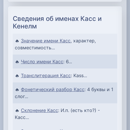
Сведения об именах Касс и
Кенелм
🔥
Значение имени Касс
, характер,
совместимость...
🔥
Число имени Касс
: 6...
🔥
Транслитерация Касс
: Kass...
🔥
Фонетический разбор Касс
: 4 буквы и 1
слог...
🔥
Склонение Касс
: И.п. (есть кто?) -
Касс...