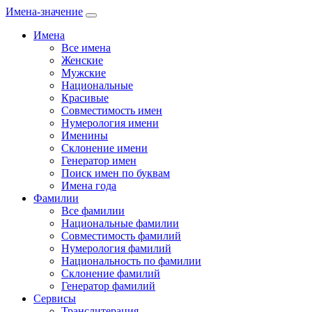
Имена-значение
Имена
Все имена
Женские
Мужские
Национальные
Красивые
Совместимость имен
Нумерология имени
Именины
Склонение имени
Генератор имен
Поиск имен по буквам
Имена года
Фамилии
Все фамилии
Национальные фамилии
Совместимость фамилий
Нумерология фамилий
Национальность по фамилии
Склонение фамилий
Генератор фамилий
Сервисы
Транслитерация