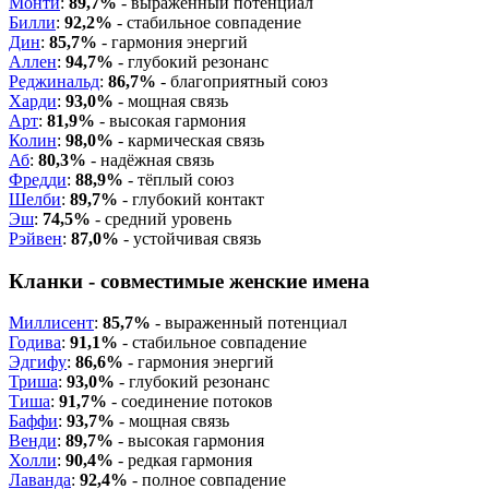
Монти
:
89,7%
- выраженный потенциал
Билли
:
92,2%
- стабильное совпадение
Дин
:
85,7%
- гармония энергий
Аллен
:
94,7%
- глубокий резонанс
Реджинальд
:
86,7%
- благоприятный союз
Харди
:
93,0%
- мощная связь
Арт
:
81,9%
- высокая гармония
Колин
:
98,0%
- кармическая связь
Аб
:
80,3%
- надёжная связь
Фредди
:
88,9%
- тёплый союз
Шелби
:
89,7%
- глубокий контакт
Эш
:
74,5%
- средний уровень
Рэйвен
:
87,0%
- устойчивая связь
Кланки - совместимые женские имена
Миллисент
:
85,7%
- выраженный потенциал
Годива
:
91,1%
- стабильное совпадение
Эдгифу
:
86,6%
- гармония энергий
Триша
:
93,0%
- глубокий резонанс
Тиша
:
91,7%
- соединение потоков
Баффи
:
93,7%
- мощная связь
Венди
:
89,7%
- высокая гармония
Холли
:
90,4%
- редкая гармония
Лаванда
:
92,4%
- полное совпадение