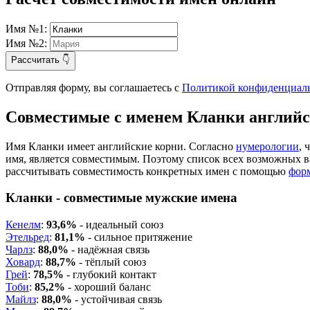
Имя №1:
Имя №2:
Рассчитать 👇
Отправляя форму, вы соглашаетесь с
Политикой конфиденциал
Совместимые с именем Кланки англий
Имя Кланки имеет английские корни. Согласно
нумерологии
, 
имя, является совместимым. Поэтому список всех возможных 
рассчитывать совместимость конкретных имен с помощью
фор
Кланки - совместимые мужские имена
Кенелм
:
93,6%
- идеальный союз
Этельред
:
81,1%
- сильное притяжение
Чарлз
:
88,0%
- надёжная связь
Ховард
:
88,7%
- тёплый союз
Грей
:
78,5%
- глубокий контакт
Тоби
:
85,2%
- хороший баланс
Майлз
:
88,0%
- устойчивая связь