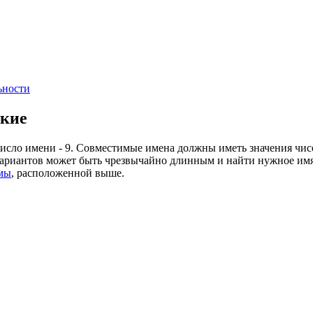
ьности
ские
число имени - 9. Совместимые имена должны иметь значения чисел
вариантов может быть чрезвычайно длинным и найти нужное им
мы
, расположенной выше.