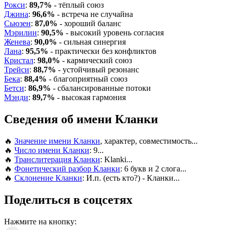
Рокси
:
89,7%
- тёплый союз
Джина
:
96,6%
- встреча не случайна
Сьюзен
:
87,0%
- хороший баланс
Мэрилин
:
90,5%
- высокий уровень согласия
Женева
:
90,0%
- сильная синергия
Лана
:
95,5%
- практически без конфликтов
Кристал
:
98,0%
- кармический союз
Трейси
:
88,7%
- устойчивый резонанс
Бека
:
88,4%
- благоприятный союз
Бетси
:
86,9%
- сбалансированные потоки
Мэнди
:
89,7%
- высокая гармония
Сведения об имени Кланки
🔥
Значение имени Кланки
, характер, совместимость...
🔥
Число имени Кланки
: 9...
🔥
Транслитерация Кланки
: Klanki...
🔥
Фонетический разбор Кланки
: 6 букв и 2 слога...
🔥
Склонение Кланки
: И.п. (есть кто?) - Кланки...
Поделиться в соцсетях
Нажмите на кнопку: