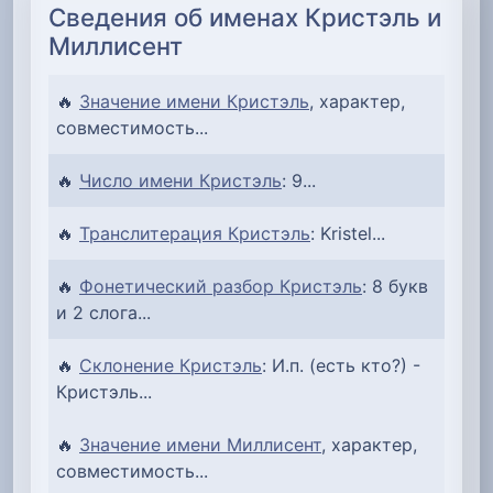
Сведения об именах Кристэль и
Миллисент
🔥
Значение имени Кристэль
, характер,
совместимость...
🔥
Число имени Кристэль
: 9...
🔥
Транслитерация Кристэль
: Kristel...
🔥
Фонетический разбор Кристэль
: 8 букв
и 2 слога...
🔥
Склонение Кристэль
: И.п. (есть кто?) -
Кристэль...
🔥
Значение имени Миллисент
, характер,
совместимость...