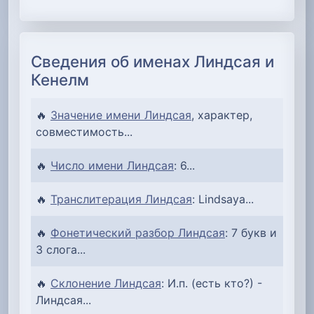
Сведения об именах Линдсая и
Кенелм
🔥
Значение имени Линдсая
, характер,
совместимость...
🔥
Число имени Линдсая
: 6...
🔥
Транслитерация Линдсая
: Lindsaya...
🔥
Фонетический разбор Линдсая
: 7 букв и
3 слога...
🔥
Склонение Линдсая
: И.п. (есть кто?) -
Линдсая...