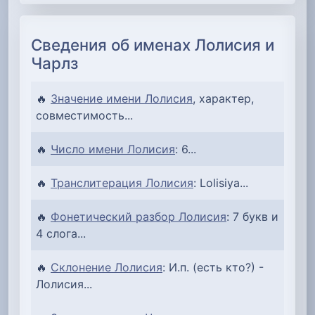
Сведения об именах Лолисия и
Чарлз
🔥
Значение имени Лолисия
, характер,
совместимость...
🔥
Число имени Лолисия
: 6...
🔥
Транслитерация Лолисия
: Lolisiya...
🔥
Фонетический разбор Лолисия
: 7 букв и
4 слога...
🔥
Склонение Лолисия
: И.п. (есть кто?) -
Лолисия...