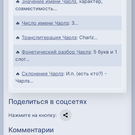
🔥
Значение имени Чарлз
, характер,
совместимость...
🔥
Число имени Чарлз
: 3...
🔥
Транслитерация Чарлз
: Charlz...
🔥
Фонетический разбор Чарлз
: 5 букв и 1
слог...
🔥
Склонение Чарлз
: И.п. (есть кто?) -
Чарлз...
Поделиться в соцсетях
Нажмите на кнопку:
Комментарии