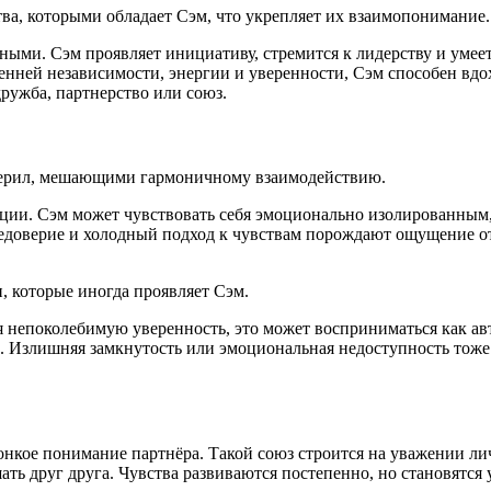
ва, которыми обладает Сэм, что укрепляет их взаимопонимание.
ыми. Сэм проявляет инициативу, стремится к лидерству и умеет
нней независимости, энергии и уверенности, Сэм способен вдо
ружба, партнерство или союз.
 Мерил, мешающими гармоничному взаимодействию.
нции. Сэм может чувствовать себя эмоционально изолированным
недоверие и холодный подход к чувствам порождают ощущение 
, которые иногда проявляет Сэм.
 непоколебимую уверенность, это может восприниматься как авт
о. Излишняя замкнутость или эмоциональная недоступность тоже 
нкое понимание партнёра. Такой союз строится на уважении лич
ь друг друга. Чувства развиваются постепенно, но становятся 