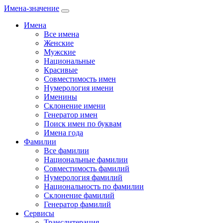
Имена-значение
Имена
Все имена
Женские
Мужские
Национальные
Красивые
Совместимость имен
Нумерология имени
Именины
Склонение имени
Генератор имен
Поиск имен по буквам
Имена года
Фамилии
Все фамилии
Национальные фамилии
Совместимость фамилий
Нумерология фамилий
Национальность по фамилии
Склонение фамилий
Генератор фамилий
Сервисы
Транслитерация