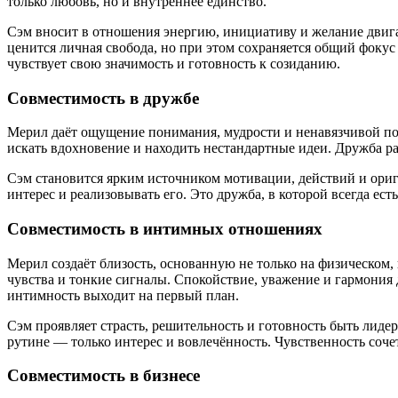
только любовь, но и внутреннее единство.
Сэм вносит в отношения энергию, инициативу и желание двига
ценится личная свобода, но при этом сохраняется общий фоку
чувствует свою значимость и готовность к созиданию.
Совместимость в дружбе
Мерил даёт ощущение понимания, мудрости и ненавязчивой по
искать вдохновение и находить нестандартные идеи. Дружба р
Сэм становится ярким источником мотивации, действий и ориг
интерес и реализовывать его. Это дружба, в которой всегда ес
Совместимость в интимных отношениях
Мерил создаёт близость, основанную не только на физическом
чувства и тонкие сигналы. Спокойствие, уважение и гармония 
интимность выходит на первый план.
Сэм проявляет страсть, решительность и готовность быть лиде
рутине — только интерес и вовлечённость. Чувственность соче
Совместимость в бизнесе