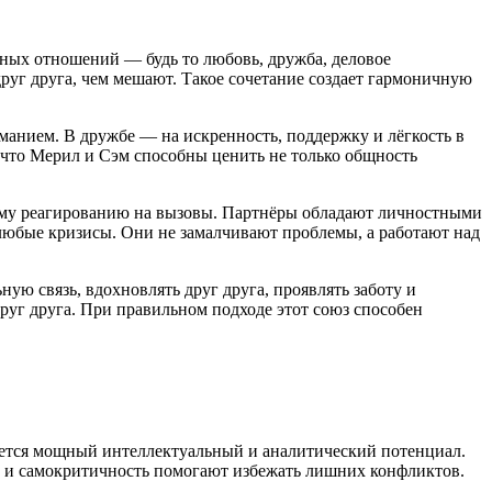
ных отношений — будь то любовь, дружба, деловое
друг друга, чем мешают. Такое сочетание создает гармоничную
анием. В дружбе — на искренность, поддержку и лёгкость в
 что Мерил и Сэм способны ценить не только общность
кому реагированию на вызовы. Партнёры обладают личностными
любые кризисы. Они не замалчивают проблемы, а работают над
ую связь, вдохновлять друг друга, проявлять заботу и
руг друга. При правильном подходе этот союз способен
ется мощный интеллектуальный и аналитический потенциал.
ие и самокритичность помогают избежать лишних конфликтов.