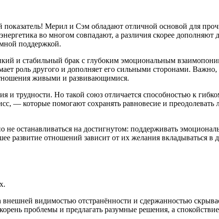
показатель! Мерил и Сэм обладают отличной основой для проч
энергетика во многом совпадают, а различия скорее дополняют 
имной поддержкой.
пкий и стабильный брак с глубоким эмоциональным взаимопоним
ает роль другого и дополняет его сильными сторонами. Важно,
 отношения живыми и развивающимися.
ия и трудности. Но такой союз отличается способностью к гиб
сс, — которые помогают сохранять равновесие и преодолевать 
 не останавливаться на достигнутом: поддерживать эмоциональн
ее развитие отношений зависит от их желания вкладываться в д
х.
а внешней видимостью отстранённости и сдержанностью скрыва
ь корень проблемы и предлагать разумные решения, а спокойств