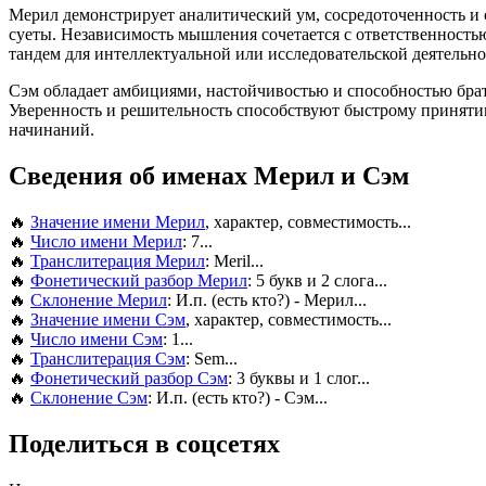
Мерил демонстрирует аналитический ум, сосредоточенность и с
суеты. Независимость мышления сочетается с ответственность
тандем для интеллектуальной или исследовательской деятельно
Сэм обладает амбициями, настойчивостью и способностью брать
Уверенность и решительность способствуют быстрому приняти
начинаний.
Сведения об именах Мерил и Сэм
🔥
Значение имени Мерил
, характер, совместимость...
🔥
Число имени Мерил
: 7...
🔥
Транслитерация Мерил
: Meril...
🔥
Фонетический разбор Мерил
: 5 букв и 2 слога...
🔥
Склонение Мерил
: И.п. (есть кто?) - Мерил...
🔥
Значение имени Сэм
, характер, совместимость...
🔥
Число имени Сэм
: 1...
🔥
Транслитерация Сэм
: Sem...
🔥
Фонетический разбор Сэм
: 3 буквы и 1 слог...
🔥
Склонение Сэм
: И.п. (есть кто?) - Сэм...
Поделиться в соцсетях