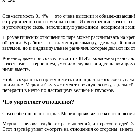
81.4%
Совместимость 81.4% — это очень высокий и обнадеживающий 
сотрудничество или семейный союз. Их внутренние качества и 
и устойчивую связь, наполненную уважением, доверием и вза
В романтических отношениях пара может рассчитывать на кре
общении. В работе — на слаженную команду, где каждый поним
взглядов, но и индивидуальные различия, которые делают их
Конечно, даже при совместимости в 81.4% возможны разноглас
качествами — терпением, умением слушать и идти на компроми
ними вместе.
Чтобы сохранить и приумножить потенциал такого союза, важно
внимание. Мерил и Сэм уже имеют прочную основу, а дальнейш
перерасти в нечто по-настоящему великое и глубокое.
Что укрепляет отношения?
Сэм особенно ценит то, как Мерил проявляет себя в отношения
Мерил — человек глубоких размышлений, интересов и идей. З
Этот партнёр умеет смотреть на отношения со стороны, видет