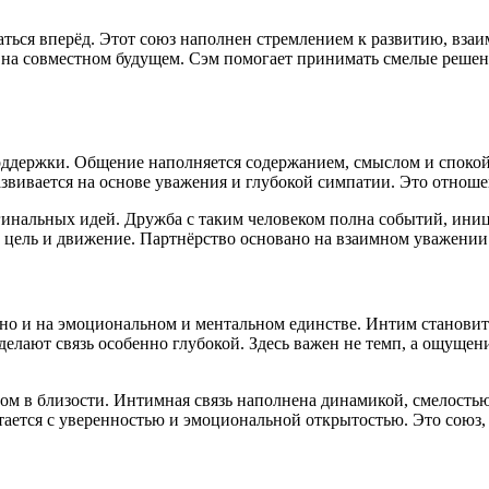
ться вперёд. Этот союз наполнен стремлением к развитию, взаи
с на совместном будущем. Сэм помогает принимать смелые решен
ддержки. Общение наполняется содержанием, смыслом и спокой
азвивается на основе уважения и глубокой симпатии. Это отнош
инальных идей. Дружба с таким человеком полна событий, иниц
ть цель и движение. Партнёрство основано на взаимном уважении
, но и на эмоциональном и ментальном единстве. Интим станови
делают связь особенно глубокой. Здесь важен не темп, а ощущен
ром в близости. Интимная связь наполнена динамикой, смелость
тается с уверенностью и эмоциональной открытостью. Это союз, 