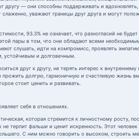
г другу — они способны поддерживать и вдохновлять, 
 слаженно, уважают границы друг друга и могут полож
тимости, 93.3% не означает, что разногласий не буде
 этой пары в том, что они обладают всеми необходимы
умеют слушать, идти на компромисс, проявлять эмпати
м, устойчивым и долговечным.
ситься друг к другу, не терять интерес к внутреннему
ы прожить долгую, гармоничную и счастливую жизнь в
торое стоит ценить и развивать.
оявляет себя в отношениях.
тическая, которая стремится к личностному росту, п
 не терпит фальши и ценит искренность. Этот человек
ольшего. С ним можно говорить о высоком, строить ме