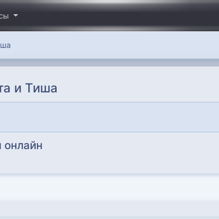
исы
иша
та и Тиша
 онлайн