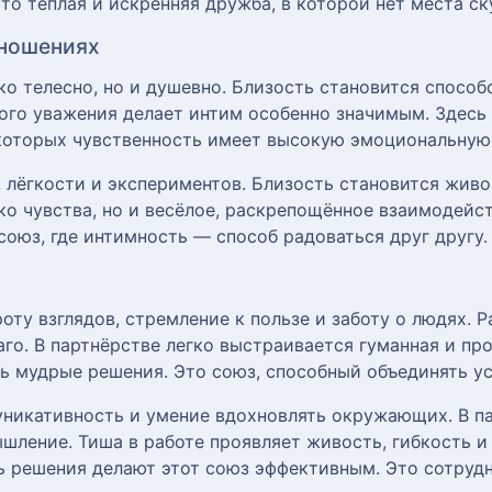
то тёплая и искренняя дружба, в которой нет места ск
тношениях
ко телесно, но и душевно. Близость становится способ
ого уважения делает интим особенно значимым. Здесь
 которых чувственность имеет высокую эмоциональную
, лёгкости и экспериментов. Близость становится жив
о чувства, но и весёлое, раскрепощённое взаимодейс
союз, где интимность — способ радоваться друг другу.
ту взглядов, стремление к пользе и заботу о людях. Р
аго. В партнёрстве легко выстраивается гуманная и п
ь мудрые решения. Это союз, способный объединять ус
уникативность и умение вдохновлять окружающих. В п
ышление. Тиша в работе проявляет живость, гибкость и
ь решения делают этот союз эффективным. Это сотрудн