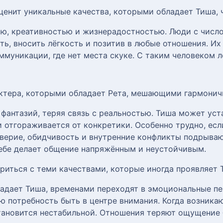
 ценит уникальные качества, которыми обладает Тиша, 
ю, креативностью и жизнерадостностью. Люди с число
ать, вносить лёгкость и позитив в любые отношения. И
муникации, где нет места скуке. С таким человеком л
актера, которыми обладает Рета, мешающими гармони
 фантазий, теряя связь с реальностью. Тиша может уста
и отгораживается от конкретики. Особенно трудно, ес
верие, обидчивость и внутренние конфликты подрыва
ебе делает общение напряжённым и неустойчивым.
ириться с теми качествами, которые иногда проявляет 
адает Тиша, временами переходят в эмоциональные пе
ю потребность быть в центре внимания. Когда возник
тановится нестабильной. Отношения теряют ощущение 