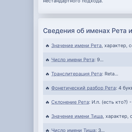
нестандартного подхода.
Сведения об именах Рета 
🔥
Значение имени Рета
, характер, 
🔥
Число имени Рета
: 9...
🔥
Транслитерация Рета
: Reta...
🔥
Фонетический разбор Рета
: 4 бук
🔥
Склонение Рета
: И.п. (есть кто?) -
🔥
Значение имени Тиша
, характер, 
🔥
Число имени Тиша
: 3...