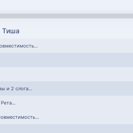
и Тиша
совместимость...
вы и 2 слога...
 Рета...
совместимость...