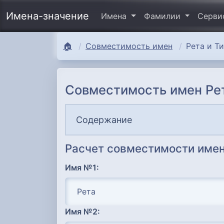
Имена-значение
Имена
Фамилии
Серв
🏠
Совместимость имен
Рета и Т
Совместимость имен Ре
Содержание
Расчет совместимости имен
Имя №1:
Имя №2: