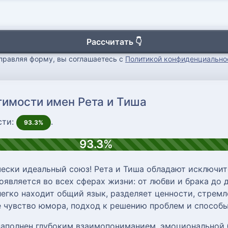
Рассчитать 👇
правляя форму, вы соглашаетесь с
Политикой конфиденциально
тимости имен Рета и Тиша
сти:
.
93.3%
93.3%
ески идеальный союз! Рета и Тиша обладают исключи
является во всех сферах жизни: от любви и брака до 
егко находит общий язык, разделяет ценности, стремле
 чувство юмора, подход к решению проблем и способы
наполнен глубоким взаимопониманием, эмоциональной 