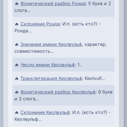
🔥
Фонетический разбор Ронда
: 5 букв и 2
слога...
🔥
Склонение Ронда
: И.п. (есть кто?) -
Ронда...
🔥
Значение имени Кеолвульф
, характер,
совместимость...
🔥
Число имени Кеолвульф
: 1...
🔥
Транслитерация Кеолвульф
: Keolvulf...
🔥
Фонетический разбор Кеолвульф
: 9 букв
и 3 слога...
🔥
Склонение Кеолвульф
: И.п. (есть кто?) -
Кеолвульф...