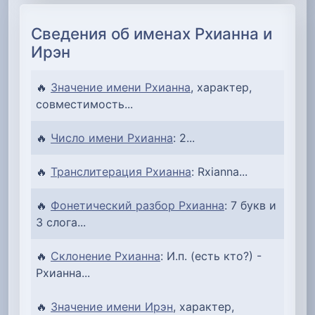
Сведения об именах Рхианна и
Ирэн
🔥
Значение имени Рхианна
, характер,
совместимость...
🔥
Число имени Рхианна
: 2...
🔥
Транслитерация Рхианна
: Rxianna...
🔥
Фонетический разбор Рхианна
: 7 букв и
3 слога...
🔥
Склонение Рхианна
: И.п. (есть кто?) -
Рхианна...
🔥
Значение имени Ирэн
, характер,