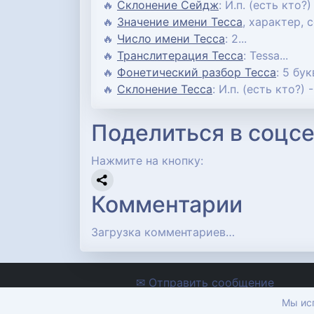
🔥
Склонение Сейдж
: И.п. (есть кто?)
🔥
Значение имени Тесса
, характер, 
🔥
Число имени Тесса
: 2...
🔥
Транслитерация Тесса
: Tessa...
🔥
Фонетический разбор Тесса
: 5 бук
🔥
Склонение Тесса
: И.п. (есть кто?) -
Поделиться в соцсе
Нажмите на кнопку:
Комментарии
Загрузка комментариев…
✉ Отправить сообщение
Мы исп