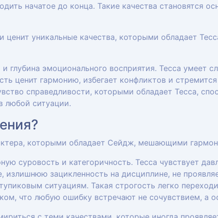
одить начатое до конца. Такие качества становятся ос
и ценит уникальные качества, которыми обладает Тесса
 и глубина эмоционального восприятия. Тесса умеет с
сть ценит гармонию, избегает конфликтов и стремится
увство справедливости, которыми обладает Тесса, сп
в любой ситуации.
ения?
рактера, которыми обладает Сейдж, мешающими гармо
ную суровость и категоричность. Тесса чувствует дав
, излишнюю зацикленность на дисциплине, не проявля
 тупиковым ситуациям. Такая строгость легко переходи
ком, что любую ошибку встречают не сочувствием, а 
мириться с теми качествами, которые иногда проявляет