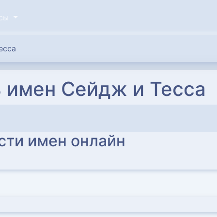
исы
есса
 имен Сейдж и Тесса
сти имен онлайн