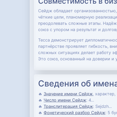
Совместимость в би
Сейдж обладает организованностью, 
чёткие цели, планомерную реализаци
преодолевать сложные этапы. Надёж
союз с упором на результат и долго
Тесса демонстрирует дипломатичнос
партнёрстве проявляет гибкость, вн
сложных ситуациях делает работу э
Это союз, основанный на доверии и 
Сведения об имен
🔥
Значение имени Сейдж
, характер,
🔥
Число имени Сейдж
: 4...
🔥
Транслитерация Сейдж
: Sejdzh...
🔥
Фонетический разбор Сейдж
: 5 бу