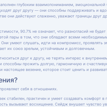
наполнен глубоким взаимопониманием, эмоциональной 
ходят друг другу — они способны поддерживать и вдо
стве они действуют слаженно, уважают границы друг д
тимости, 90.7% не означает, что разногласий не буде
 этой пары в том, что они обладают всеми необходимы
. Они умеют слушать, идти на компромисс, проявлять 
ает их союз зрелым, устойчивым и долговечным.
носиться друг к другу, не терять интерес к внутренне
и способны прожить долгую, гармоничную и счастливу
 настоящее везение, которое стоит ценить и развиват
ения?
проявляет себя в отношениях.
ек стабилен, практичен и умеет создавать комфорт в 
ность вызывают восхищение. Сейдж внушает чувство ув