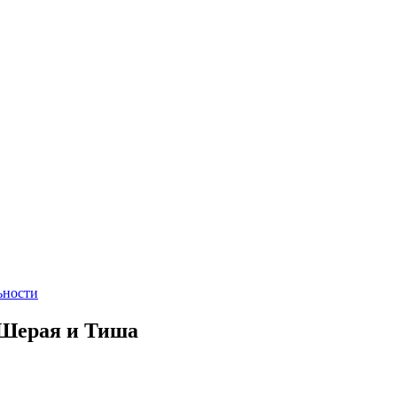
ьности
 Шерая и Тиша