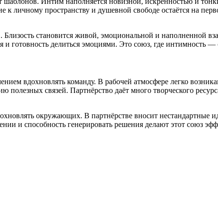
т шаблонов. Интим наполняется новизной, искренностью и тонки
е к личному пространству и душевной свободе остаётся на перво
в. Близость становится живой, эмоциональной и наполненной вза
и готовность делиться эмоциями. Это союз, где интимность — с
ением вдохновлять команду. В рабочей атмосфере легко возник
 полезных связей. Партнёрство даёт много творческого ресурс
охновлять окружающих. В партнёрстве вносит нестандартные ид
щении и способность генерировать решения делают этот союз эф