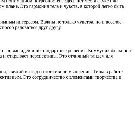
м пониманием потребностей. Здесь нет места скуке или
м плане. Это гармония тела и чувств, в которой легко быть
имным интересом. Важны не только чувства, но и весёлое,
пособ радоваться друг другу.
ают новые идеи и нестандартные решения. Коммуникабельность
а и открывает перспективы. Это отличный тандем для
еи, свежий взгляд и позитивное мышление. Тиша в работе
фективным. Это сотрудничество с элементами творчества и