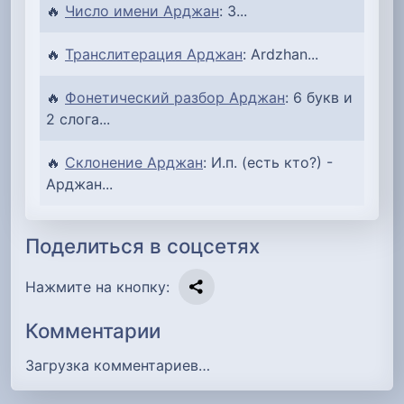
🔥
Число имени Арджан
: 3...
🔥
Транслитерация Арджан
: Ardzhan...
🔥
Фонетический разбор Арджан
: 6 букв и
2 слога...
🔥
Склонение Арджан
: И.п. (есть кто?) -
Арджан...
Поделиться в соцсетях
Нажмите на кнопку:
Комментарии
Загрузка комментариев…