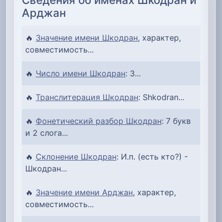
Арджан
🔥
Значение имени Шкодран
, характер,
совместимость...
🔥
Число имени Шкодран
: 3...
🔥
Транслитерация Шкодран
: Shkodran...
🔥
Фонетический разбор Шкодран
: 7 букв
и 2 слога...
🔥
Склонение Шкодран
: И.п. (есть кто?) -
Шкодран...
🔥
Значение имени Арджан
, характер,
совместимость...