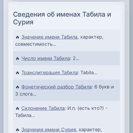
Сведения об именах Табила и
Сурия
🔥
Значение имени Табила
, характер,
совместимость...
🔥
Число имени Табила
: 2...
🔥
Транслитерация Табила
: Tabila...
🔥
Фонетический разбор Табила
: 6 букв и
3 слога...
🔥
Склонение Табила
: И.п. (есть кто?) -
Табила...
🔥
Значение имени Сурия
, характер,