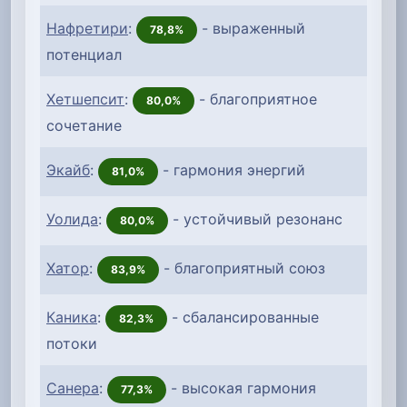
Нафретири
:
- выраженный
78,8%
потенциал
Хетшепсит
:
- благоприятное
80,0%
сочетание
Экайб
:
- гармония энергий
81,0%
Уолида
:
- устойчивый резонанс
80,0%
Хатор
:
- благоприятный союз
83,9%
Каника
:
- сбалансированные
82,3%
потоки
Санера
:
- высокая гармония
77,3%