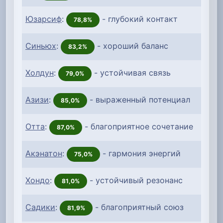
Юзарсиф
:
- глубокий контакт
78,8%
Синьюх
:
- хороший баланс
83,2%
Холдун
:
- устойчивая связь
79,0%
Азизи
:
- выраженный потенциал
85,0%
Отта
:
- благоприятное сочетание
87,0%
Акэнатон
:
- гармония энергий
75,0%
Хондо
:
- устойчивый резонанс
81,0%
Садики
:
- благоприятный союз
81,9%