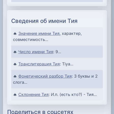
Сведения об имени Тия
🔥
Значение имени Тия
, характер,
совместимость...
🔥
Число имени Тия
: 9...
🔥
Транслитерация Тия
: Tiya...
🔥
Фонетический разбор Тия
: 3 буквы и 2
слога...
🔥
Склонение Тия
: И.п. (есть кто?) - Тия...
Поделиться в соцсетях