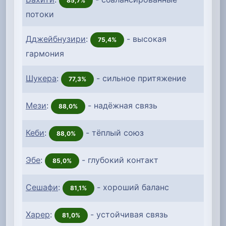
85,7%
потоки
Дджейбнузири
:
- высокая
75,4%
гармония
Шукера
:
- сильное притяжение
77,3%
Мези
:
- надёжная связь
88,0%
Кеби
:
- тёплый союз
88,0%
Эбе
:
- глубокий контакт
85,0%
Сешафи
:
- хороший баланс
81,1%
Харер
:
- устойчивая связь
81,0%