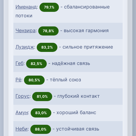
Именанд
:
- сбалансированные
79,1%
потоки
Чензира
:
- высокая гармония
78,8%
Лузидж
:
- сильное притяжение
83,2%
Геб
:
- надёжная связь
82,5%
Рё
:
- тёплый союз
80,5%
Горус
:
- глубокий контакт
81,0%
Амун
:
- хороший баланс
83,0%
Неби
:
- устойчивая связь
88,0%