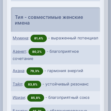
Тия - совместимые женские
имена
Мумина
:
- выраженный потенциал
81,4%
Азенет
:
- благоприятное
80,2%
сочетание
Акана
:
- гармония энергий
79,3%
Тэйл
:
- устойчивый резонанс
83,8%
Иризи
:
- благоприятный союз
85,8%
Бахити
:
- сбалансированные