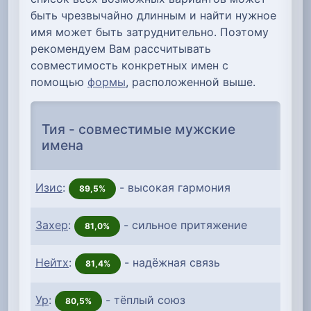
быть чрезвычайно длинным и найти нужное
имя может быть затруднительно. Поэтому
рекомендуем Вам рассчитывать
совместимость конкретных имен с
помощью
формы
, расположенной выше.
Тия - совместимые мужские
имена
Изис
:
- высокая гармония
89,5%
Захер
:
- сильное притяжение
81,0%
Нейтх
:
- надёжная связь
81,4%
Ур
:
- тёплый союз
80,5%