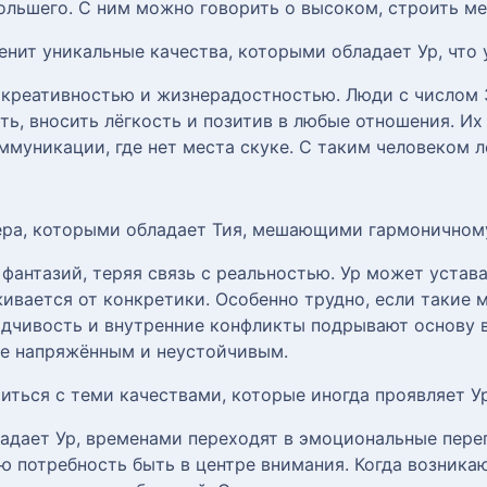
ольшего. С ним можно говорить о высоком, строить ме
ценит уникальные качества, которыми обладает Ур, что
 креативностью и жизнерадостностью. Люди с числом 
ать, вносить лёгкость и позитив в любые отношения. И
муникации, где нет места скуке. С таким человеком л
тера, которыми обладает Тия, мешающими гармоничном
фантазий, теряя связь с реальностью. Ур может устават
живается от конкретики. Особенно трудно, если такие
идчивость и внутренние конфликты подрывают основу
ие напряжённым и неустойчивым.
иться с теми качествами, которые иногда проявляет Ур
адает Ур, временами переходят в эмоциональные перег
ю потребность быть в центре внимания. Когда возник