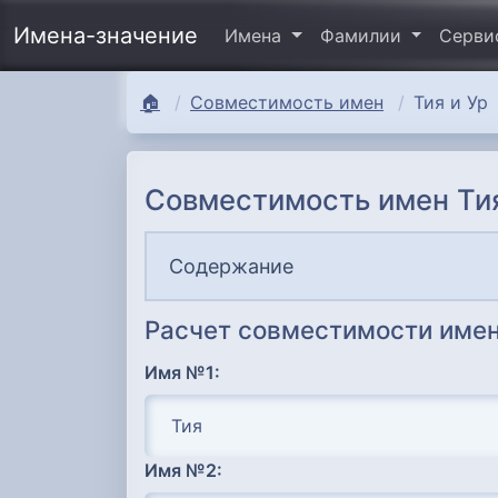
Имена-значение
Имена
Фамилии
Серв
🏠
Совместимость имен
Тия и Ур
Совместимость имен Тия
Содержание
Расчет совместимости имен
Имя №1:
Имя №2: