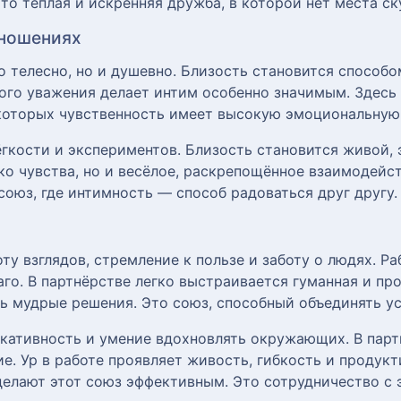
то тёплая и искренняя дружба, в которой нет места ск
тношениях
о телесно, но и душевно. Близость становится способо
ого уважения делает интим особенно значимым. Здесь
 которых чувственность имеет высокую эмоциональную
лёгкости и экспериментов. Близость становится живой,
о чувства, но и весёлое, раскрепощённое взаимодейст
союз, где интимность — способ радоваться друг другу.
у взглядов, стремление к пользе и заботу о людях. Ра
аго. В партнёрстве легко выстраивается гуманная и п
ь мудрые решения. Это союз, способный объединять ус
кативность и умение вдохновлять окружающих. В парт
е. Ур в работе проявляет живость, гибкость и продукт
делают этот союз эффективным. Это сотрудничество с 