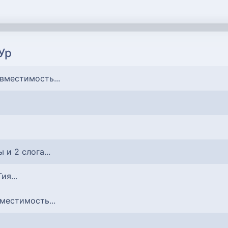
Ур
овместимость...
ы и 2 слога...
ия...
вместимость...