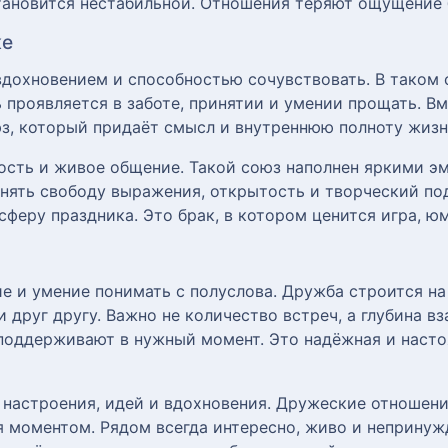
тановится нестабильной. Отношения теряют ощущение 
ке
вдохновением и способностью сочувствовать. В таком 
 проявляется в заботе, принятии и умении прощать. Вм
з, который придаёт смысл и внутреннюю полноту жизн
дость и живое общение. Такой союз наполнен яркими 
анять свободу выражения, открытость и творческий по
сферу праздника. Это брак, в котором ценится игра, ю
е и умение понимать с полуслова. Дружба строится на
 друг другу. Важно не количество встреч, а глубина в
поддерживают в нужный момент. Это надёжная и наст
настроения, идей и вдохновения. Дружеские отношения
 моментом. Рядом всегда интересно, живо и непринуж