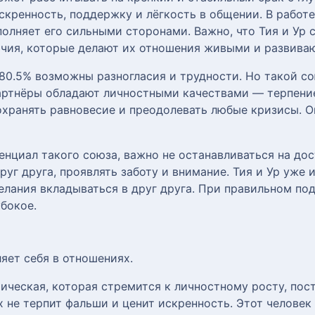
кренность, поддержку и лёгкость в общении. В работе
олняет его сильными сторонами. Важно, что Тия и Ур 
личия, которые делают их отношения живыми и развив
80.5% возможны разногласия и трудности. Но такой с
артнёры обладают личностными качествами — терпение
хранять равновесие и преодолевать любые кризисы. О
нциал такого союза, важно не останавливаться на до
руг друга, проявлять заботу и внимание. Тия и Ур уже
елания вкладываться в друг друга. При правильном по
убокое.
ляет себя в отношениях.
ическая, которая стремится к личностному росту, по
 не терпит фальши и ценит искренность. Этот человек