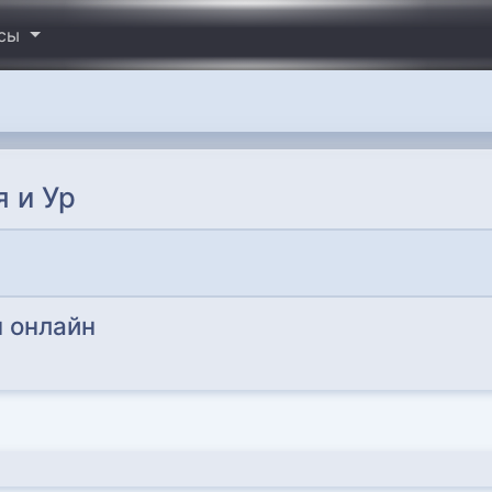
исы
 и Ур
 онлайн