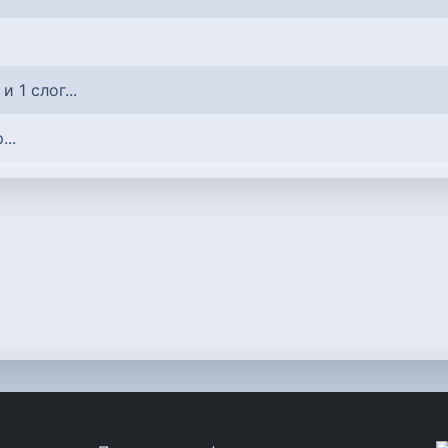
и 1 слог...
...