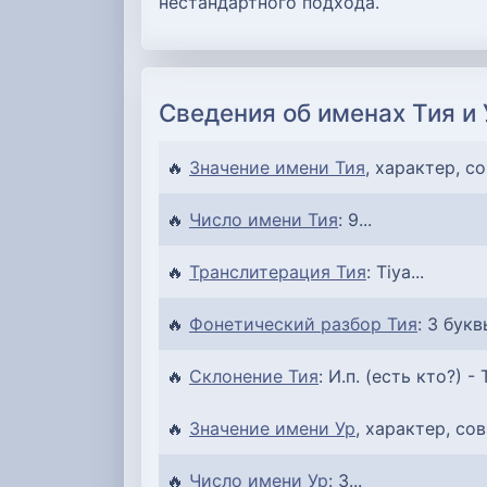
нестандартного подхода.
Сведения об именах Тия и 
🔥
Значение имени Тия
, характер, с
🔥
Число имени Тия
: 9...
🔥
Транслитерация Тия
: Tiya...
🔥
Фонетический разбор Тия
: 3 букв
🔥
Склонение Тия
: И.п. (есть кто?) - Т
🔥
Значение имени Ур
, характер, со
🔥
Число имени Ур
: 3...