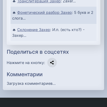
🔥
Транслитерация Захер
: Zaxer...
🔥
Фонетический разбор Захер
: 5 букв и 2
слога...
🔥
Склонение Захер
: И.п. (есть кто?) -
Захер...
Поделиться в соцсетях
Нажмите на кнопку:
Комментарии
Загрузка комментариев…