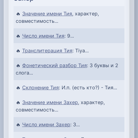
🔥
Значение имени Тия
, характер,
совместимость...
🔥
Число имени Тия
: 9...
🔥
Транслитерация Тия
: Tiya...
🔥
Фонетический разбор Тия
: 3 буквы и 2
слога...
🔥
Склонение Тия
: И.п. (есть кто?) - Тия...
🔥
Значение имени Захер
, характер,
совместимость...
🔥
Число имени Захер
: 3...