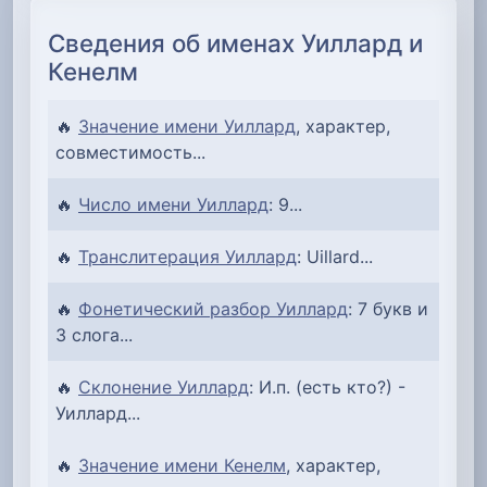
Сведения об именах Уиллард и
Кенелм
🔥
Значение имени Уиллард
, характер,
совместимость...
🔥
Число имени Уиллард
: 9...
🔥
Транслитерация Уиллард
: Uillard...
🔥
Фонетический разбор Уиллард
: 7 букв и
3 слога...
🔥
Склонение Уиллард
: И.п. (есть кто?) -
Уиллард...
🔥
Значение имени Кенелм
, характер,