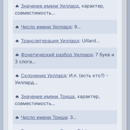
🔥
Значение имени Уиллард
, характер,
совместимость...
🔥
Число имени Уиллард
: 9...
🔥
Транслитерация Уиллард
: Uillard...
🔥
Фонетический разбор Уиллард
: 7 букв и
3 слога...
🔥
Склонение Уиллард
: И.п. (есть кто?) -
Уиллард...
🔥
Значение имени Триша
, характер,
совместимость...
🔥
Число имени Триша
: 3...