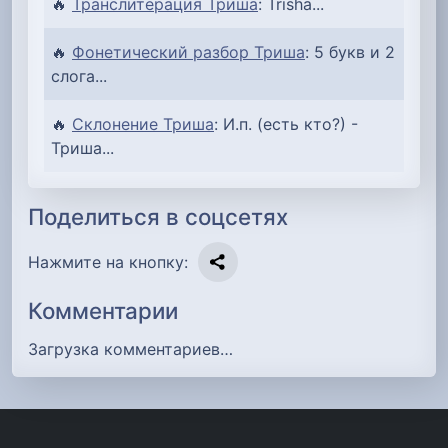
🔥
Транслитерация Триша
: Trisha...
🔥
Фонетический разбор Триша
: 5 букв и 2
слога...
🔥
Склонение Триша
: И.п. (есть кто?) -
Триша...
Поделиться в соцсетях
Нажмите на кнопку:
Комментарии
Загрузка комментариев…