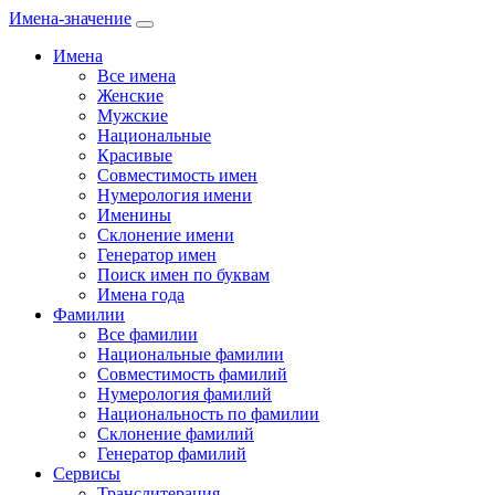
Имена-значение
Имена
Все имена
Женские
Мужские
Национальные
Красивые
Совместимость имен
Нумерология имени
Именины
Склонение имени
Генератор имен
Поиск имен по буквам
Имена года
Фамилии
Все фамилии
Национальные фамилии
Совместимость фамилий
Нумерология фамилий
Национальность по фамилии
Склонение фамилий
Генератор фамилий
Сервисы
Транслитерация