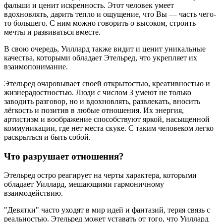
фальши и ценит искренность. Этот человек умеет
вдохновлять, дарить тепло и ощущение, что Вы — часть чего-
то большего. С ним можно говорить о высоком, строить
мечты и развиваться вместе.
В свою очередь, Уиллард также видит и ценит уникальные
качества, которыми обладает Этельред, что укрепляет их
взаимопонимание.
Этельред очаровывает своей открытостью, креативностью и
жизнерадостностью. Люди с числом 3 умеют не только
заводить разговор, но и вдохновлять, развлекать, вносить
лёгкость и позитив в любые отношения. Их энергия,
артистизм и воображение способствуют яркой, насыщенной
коммуникации, где нет места скуке. С таким человеком легко
раскрыться и быть собой.
Что разрушает отношения?
Этельред остро реагирует на черты характера, которыми
обладает Уиллард, мешающими гармоничному
взаимодействию.
"Девятки" часто уходят в мир идей и фантазий, теряя связь с
реальностью. Этельред может уставать от того, что Уиллард