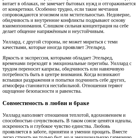
витает в облаках, не замечает бытовых нужд и отгораживается
от конкретики. Особенно трудно, если такие мечтания
сопровождаются эгоизмом или мстительностью. Недоверие,
обидчивость и внутренние конфликты подрывают основу
взаимопонимания. Слишком сильная концентрация на себе
делает общение напряжённым и неустойчивым.
Уиллард, с другой стороны, не может мириться с теми
качествами, которые иногда проявляет Этельред.
Яркость и экспрессия, которыми обладает Этельред,
временами переходят в эмоциональные перегибы. Уиллард с
трудом переносит капризы, обидчивость или навязчивую
потребность быть в центре внимания. Когда возникают
вспышки раздражения и попытки подчинить себе других,
атмосфера становится нестабильной. Отношения теряют
ощущение безопасности и равенства.
Совместимость в любви и браке
Уиллард наполняет отношения теплотой, вдохновением и
способностью сочувствовать. В таком союзе ценятся идеалы,
искренность и глубокое чувство единства. Любовь
проявляется в заботе, принятии и умении прощать. Вместе
легко строить не только быт, но и эмоциональную гармонию.