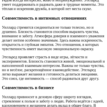
Рядом всегда интересно, живо и непринуждённо. Этельред
умеет поддерживать и радовать даже в трудные моменты. Это
тёплая и искренняя дружба, в которой нет места скуке.
Совместимость в интимных отношениях
Уиллард стремится соединиться не только телесно, но и
душевно. Близость становится способом выразить чувства,
внимание и заботу. Атмосфера доверия и взаимного уважения
делает интим особенно значимым. Здесь важны искренность,
открытость и глубокая эмпатия. Это отношения, в которых
чувственность имеет высокую эмоциональную окраску.
Этельред проявляет страсть в виде игры, лёгкости и
экспериментов. Близость становится живой, эмоциональной и
наполненной взаимным интересом. Важны не только чувства,
но и весёлое, раскрепощённое взаимодействие. Этельред
легко выражает желания и готовность делиться эмоциями.
Это союз, где интимность — способ радоваться друг другу.
Совместимость в бизнесе
Уиллард привносит в деловую сферу широту взглядов,
стремление к пользе и заботу о людях. Работа ведётся с идеей,
вдохновением и желанием делать вклад в общее благо. В