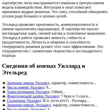
партнёрстве легко выстраивается гуманная и прогрессивная
модель взаимодействия. Интуиция и опыт помогают
принимать мудрые решения. Это союз, способный объединять
усилия ради больших и ценных целей.
Этельред проявляет креативность, коммуникативность и
умение вдохновлять окружающих. В партнёрстве вносит
нестандартные идеи, свежий взгляд и позитивное мышление.
Этельред в работе проявляет живость, гибкость и
продуктивность. Лёгкость в общении и способность
генерировать решения делают этот союз эффективным. Это
сотрудничество с элементами творчества и нестандартного
подхода.
Сведения об именах Уиллард и
Этельред
🔥
Значение имени Уиллард
, характер, совместимость...
🔥
Число имени Уиллард
: 9...
🔥
Транслитерация Уиллард
: Uillard...
🔥
Фонетический разбор Уиллард
: 7 букв и 3 слога...
🔥
Склонение Уиллард
: И.п. (есть кто?) - Уиллард...
🔥
Значение имени Этельред
, характер, совместимость...
🔥
Число имени Этельред
: 3...