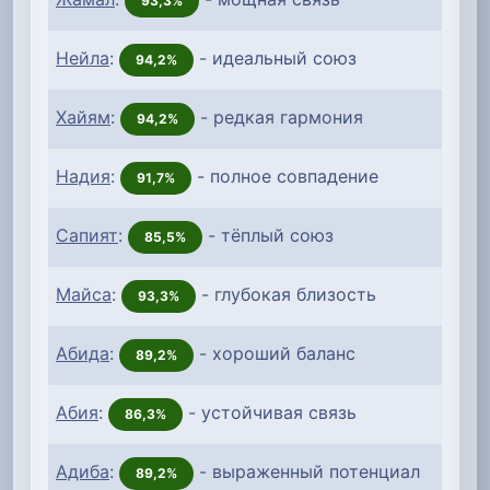
93,3%
Нейла
:
- идеальный союз
94,2%
Хайям
:
- редкая гармония
94,2%
Надия
:
- полное совпадение
91,7%
Сапият
:
- тёплый союз
85,5%
Майса
:
- глубокая близость
93,3%
Абида
:
- хороший баланс
89,2%
Абия
:
- устойчивая связь
86,3%
Адиба
:
- выраженный потенциал
89,2%