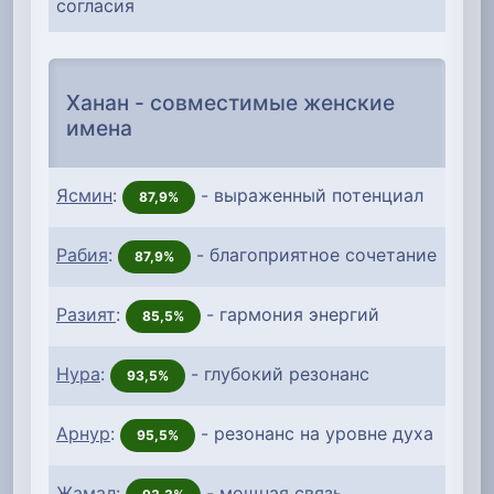
согласия
Ханан - совместимые женские
имена
Ясмин
:
- выраженный потенциал
87,9%
Рабия
:
- благоприятное сочетание
87,9%
Разият
:
- гармония энергий
85,5%
Нура
:
- глубокий резонанс
93,5%
Арнур
:
- резонанс на уровне духа
95,5%
Жамал
:
- мощная связь