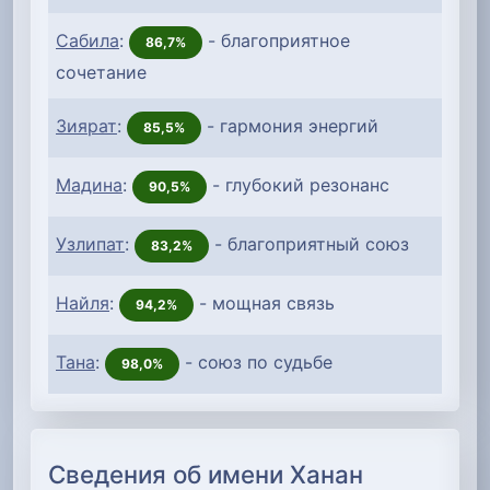
Сабила
:
- благоприятное
86,7%
сочетание
Зиярат
:
- гармония энергий
85,5%
Мадина
:
- глубокий резонанс
90,5%
Узлипат
:
- благоприятный союз
83,2%
Найля
:
- мощная связь
94,2%
Тана
:
- союз по судьбе
98,0%
Сведения об имени Ханан