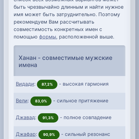
быть чрезвычайно длинным и найти нужное
имя может быть затруднительно. Поэтому
рекомендуем Вам рассчитывать
совместимость конкретных имен с
помощью
формы
, расположенной выше.
Ханан - совместимые мужские
имена
Видади
:
- высокая гармония
87,2%
Вели
:
- сильное притяжение
83,0%
Джавад
:
- полное совпадение
91,3%
Джафар
:
- сильный резонанс
90,9%