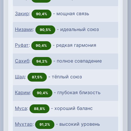
Закир
:
- мощная связь
90,4%
Низами
:
- идеальный союз
90,5%
Руфат
:
- редкая гармония
90,4%
Сахиб
:
- полное совпадение
94,2%
Шад
:
- тёплый союз
87,5%
Карим
:
- глубокая близость
90,4%
Муса
:
- хороший баланс
88,8%
Мухтар
:
- высокий уровень
91,2%