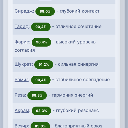
Сирадж
:
- глубокий контакт
88,0%
Тариф
:
- отличное сочетание
90,4%
Фарис
:
- высокий уровень
90,4%
согласия
Шухрат
:
- сильная синергия
91,2%
Рамиз
:
- стабильное совпадение
90,4%
Реза
:
- гармония энергий
88,8%
Акрам
:
- глубокий резонанс
93,3%
Везир
:
- благоприятный союз
85,0%