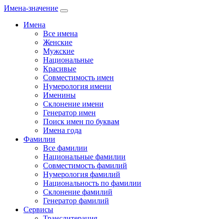
Имена-значение
Имена
Все имена
Женские
Мужские
Национальные
Красивые
Совместимость имен
Нумерология имени
Именины
Склонение имени
Генератор имен
Поиск имен по буквам
Имена года
Фамилии
Все фамилии
Национальные фамилии
Совместимость фамилий
Нумерология фамилий
Национальность по фамилии
Склонение фамилий
Генератор фамилий
Сервисы
Транслитерация