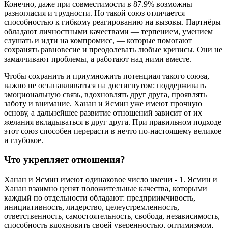
Конечно, даже при совместимости в 87.9% возможны
разногласия и трудности. Но такой союз отличается
способностью к гибкому реагированию на вызовы. Партнёры
обладают личностными качествами — терпением, умением
слушать и идти на компромисс, — которые помогают
сохранять равновесие и преодолевать любые кризисы. Они не
замалчивают проблемы, а работают над ними вместе.
Чтобы сохранить и приумножить потенциал такого союза,
важно не останавливаться на достигнутом: поддерживать
эмоциональную связь, вдохновлять друг друга, проявлять
заботу и внимание. Ханан и Ясмин уже имеют прочную
основу, а дальнейшее развитие отношений зависит от их
желания вкладываться в друг друга. При правильном подходе
этот союз способен перерасти в нечто по-настоящему великое
и глубокое.
Что укрепляет отношения?
Ханан и Ясмин имеют одинаковое число имени - 1. Ясмин и
Ханан взаимно ценят положительные качества, которыми
каждый по отдельности обладают: предприимчивость,
инициативность, лидерство, целеустремленность,
ответственность, самостоятельность, свобода, независимость,
способность вдохновить своей уверенностью, оптимизмом,