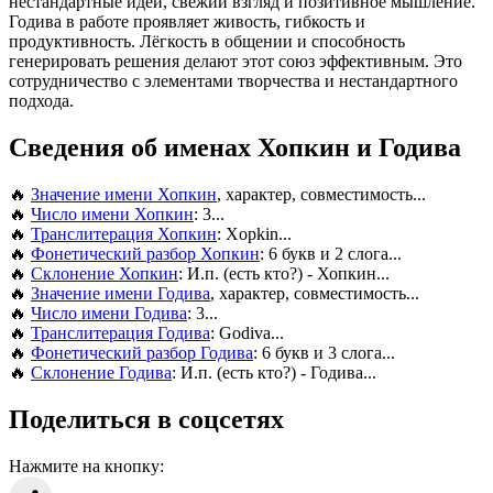
нестандартные идеи, свежий взгляд и позитивное мышление.
Годива в работе проявляет живость, гибкость и
продуктивность. Лёгкость в общении и способность
генерировать решения делают этот союз эффективным. Это
сотрудничество с элементами творчества и нестандартного
подхода.
Сведения об именах Хопкин и Годива
🔥
Значение имени Хопкин
, характер, совместимость...
🔥
Число имени Хопкин
: 3...
🔥
Транслитерация Хопкин
: Xopkin...
🔥
Фонетический разбор Хопкин
: 6 букв и 2 слога...
🔥
Склонение Хопкин
: И.п. (есть кто?) - Хопкин...
🔥
Значение имени Годива
, характер, совместимость...
🔥
Число имени Годива
: 3...
🔥
Транслитерация Годива
: Godiva...
🔥
Фонетический разбор Годива
: 6 букв и 3 слога...
🔥
Склонение Годива
: И.п. (есть кто?) - Годива...
Поделиться в соцсетях
Нажмите на кнопку: