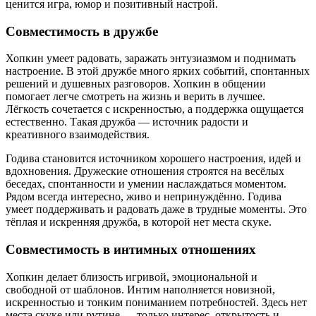
ценится игра, юмор и позитивный настрой.
Совместимость в дружбе
Хопкин умеет радовать, заражать энтузиазмом и поднимать
настроение. В этой дружбе много ярких событий, спонтанных
решений и душевных разговоров. Хопкин в общении
помогает легче смотреть на жизнь и верить в лучшее.
Лёгкость сочетается с искренностью, а поддержка ощущается
естественно. Такая дружба — источник радости и
креативного взаимодействия.
Годива становится источником хорошего настроения, идей и
вдохновения. Дружеские отношения строятся на весёлых
беседах, спонтанности и умении наслаждаться моментом.
Рядом всегда интересно, живо и непринуждённо. Годива
умеет поддерживать и радовать даже в трудные моменты. Это
тёплая и искренняя дружба, в которой нет места скуке.
Совместимость в интимных отношениях
Хопкин делает близость игривой, эмоциональной и
свободной от шаблонов. Интим наполняется новизной,
искренностью и тонким пониманием потребностей. Здесь нет
места скуке или рутине — только интерес, открытость и