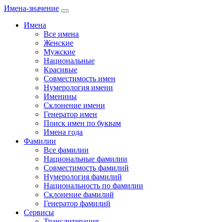
Имена-значение
Имена
Все имена
Женские
Мужские
Национальные
Красивые
Совместимость имен
Нумерология имени
Именины
Склонение имени
Генератор имен
Поиск имен по буквам
Имена года
Фамилии
Все фамилии
Национальные фамилии
Совместимость фамилий
Нумерология фамилий
Национальность по фамилии
Склонение фамилий
Генератор фамилий
Сервисы
Транслитерация