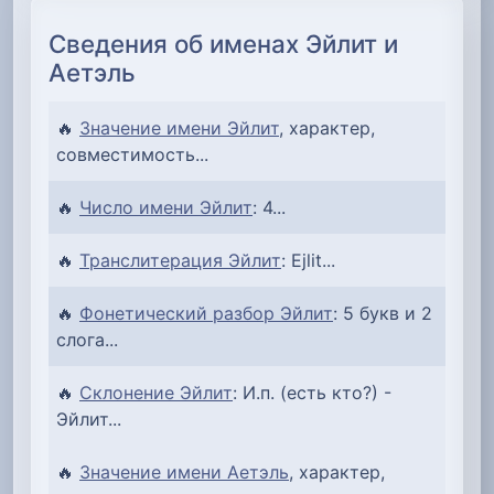
Сведения об именах Эйлит и
Аетэль
🔥
Значение имени Эйлит
, характер,
совместимость...
🔥
Число имени Эйлит
: 4...
🔥
Транслитерация Эйлит
: Ejlit...
🔥
Фонетический разбор Эйлит
: 5 букв и 2
слога...
🔥
Склонение Эйлит
: И.п. (есть кто?) -
Эйлит...
🔥
Значение имени Аетэль
, характер,