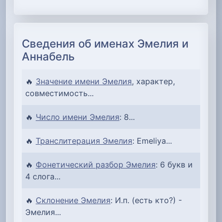
Сведения об именах Эмелия и
Аннабель
🔥
Значение имени Эмелия
, характер,
совместимость...
🔥
Число имени Эмелия
: 8...
🔥
Транслитерация Эмелия
: Emeliya...
🔥
Фонетический разбор Эмелия
: 6 букв и
4 слога...
🔥
Склонение Эмелия
: И.п. (есть кто?) -
Эмелия...