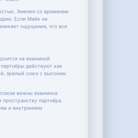
остью. Эмелия со временем
едию. Если Майк не
зникает ощущение, что все
троится на взаимной
 партнёры действуют как
ий, зрелый союз с высоким
м союзе важны взаимное
и пространству партнёра.
ием и внутренним