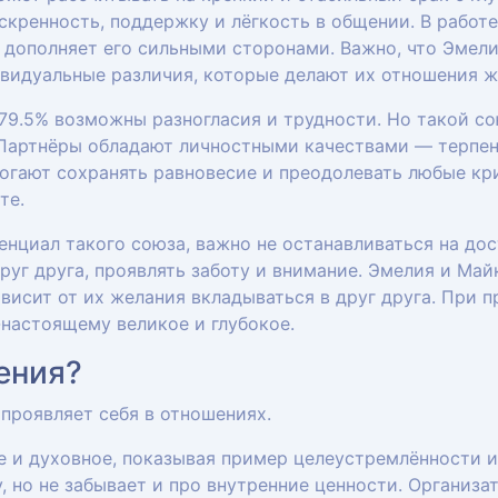
кренность, поддержку и лёгкость в общении. В работ
 дополняет его сильными сторонами. Важно, что Эмели
дивидуальные различия, которые делают их отношения
79.5% возможны разногласия и трудности. Но такой с
 Партнёры обладают личностными качествами — терпен
огают сохранять равновесие и преодолевать любые кр
те.
нциал такого союза, важно не останавливаться на до
руг друга, проявлять заботу и внимание. Эмелия и Ма
висит от их желания вкладываться в друг друга. При 
-настоящему великое и глубокое.
ения?
 проявляет себя в отношениях.
е и духовное, показывая пример целеустремлённости и
, но не забывает и про внутренние ценности. Организа