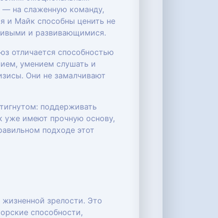
е — на слаженную команду,
я и Майк способны ценить не
 живыми и развивающимися.
оюз отличается способностью
ием, умением слушать и
изисы. Они не замалчивают
стигнутом: поддерживать
йк уже имеют прочную основу,
правильном подходе этот
 жизненной зрелости. Это
торские способности,