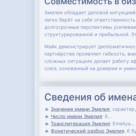
Совместимость в би
Эмелия обладает деловой интуицией,
легко берёт на себя ответственност
долгосрочные перспективы усиливает
структурированной и прибыльной. Э
Майк демонстрирует дипломатичност
партнёрстве проявляет гибкость, вн
сложных ситуациях делает работу э
союз, основанный на доверии и умен
Сведения об имен
🔥
Значение имени Эмелия
, характер
🔥
Число имени Эмелия
: 8...
🔥
Транслитерация Эмелия
: Emeliya...
🔥
Фонетический разбор Эмелия
: 6 б