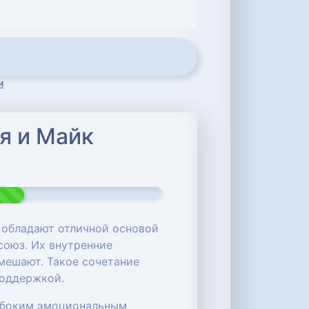
и
я и Майк
 обладают отличной основой
союз. Их внутренние
 мешают. Такое сочетание
поддержкой.
лубоким эмоциональным