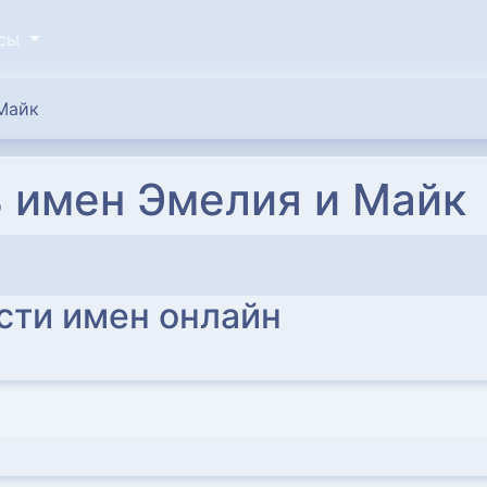
исы
Майк
 имен Эмелия и Майк
сти имен онлайн