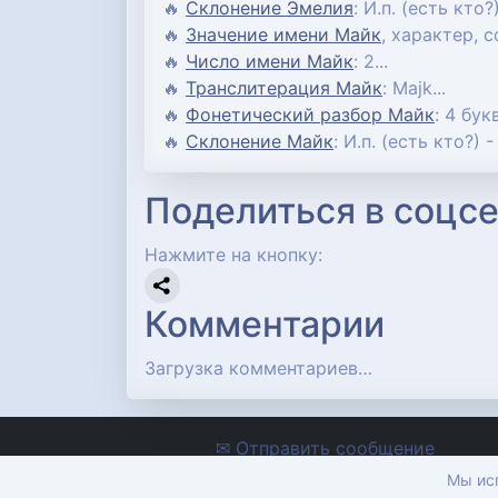
🔥
Склонение Эмелия
: И.п. (есть кто?
🔥
Значение имени Майк
, характер, 
🔥
Число имени Майк
: 2...
🔥
Транслитерация Майк
: Majk...
🔥
Фонетический разбор Майк
: 4 бук
🔥
Склонение Майк
: И.п. (есть кто?) -
Поделиться в соцсе
Нажмите на кнопку:
Комментарии
Загрузка комментариев…
✉ Отправить сообщение
Мы исп