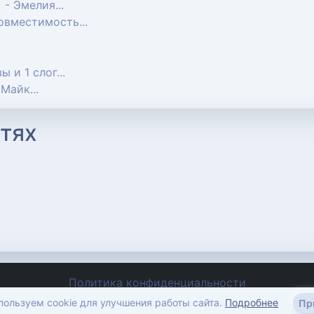
) - Эмелия...
совместимость...
вы и 1 слог...
 Майк...
тях
Политика конфиденциальности
imena-znachenie.ru, © 2012-2026
ользуем cookie для улучшения работы сайта.
Подробнее
Пр