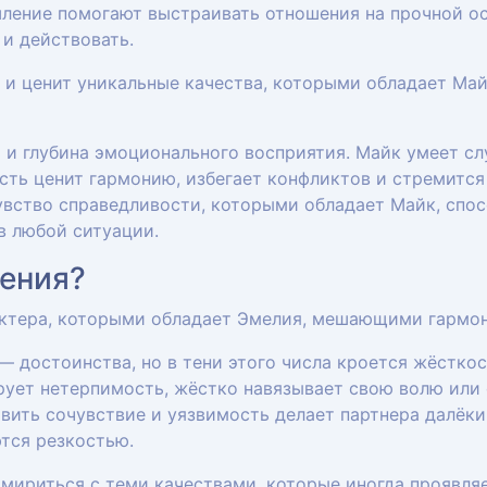
ление помогают выстраивать отношения на прочной ос
 и действовать.
 и ценит уникальные качества, которыми обладает Май
 и глубина эмоционального восприятия. Майк умеет сл
сть ценит гармонию, избегает конфликтов и стремится
увство справедливости, которыми обладает Майк, сп
в любой ситуации.
ения?
актера, которыми обладает Эмелия, мешающими гармо
 достоинства, но в тени этого числа кроется жёсткос
рует нетерпимость, жёстко навязывает свою волю или 
ить сочувствие и уязвимость делает партнера далёким
тся резкостью.
 мириться с теми качествами, которые иногда проявля