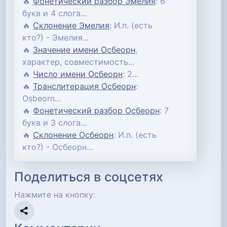
🔥
Фонетический разбор Эмелия
: 6
букв и 4 слога...
🔥
Склонение Эмелия
: И.п. (есть
кто?) - Эмелия...
🔥
Значение имени Осбеорн
,
характер, совместимость...
🔥
Число имени Осбеорн
: 2...
🔥
Транслитерация Осбеорн
:
Osbeorn...
🔥
Фонетический разбор Осбеорн
: 7
букв и 3 слога...
🔥
Склонение Осбеорн
: И.п. (есть
кто?) - Осбеорн...
Поделиться в соцсетях
Нажмите на кнопку: