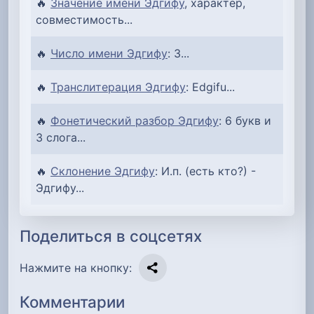
🔥
Значение имени Эдгифу
, характер,
совместимость...
🔥
Число имени Эдгифу
: 3...
🔥
Транслитерация Эдгифу
: Edgifu...
🔥
Фонетический разбор Эдгифу
: 6 букв и
3 слога...
🔥
Склонение Эдгифу
: И.п. (есть кто?) -
Эдгифу...
Поделиться в соцсетях
Нажмите на кнопку:
Комментарии