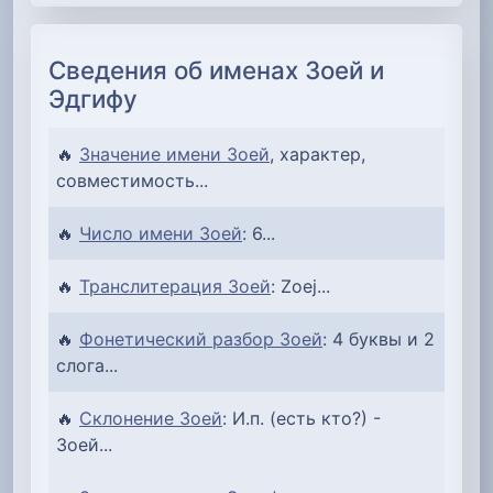
Сведения об именах Зоей и
Эдгифу
🔥
Значение имени Зоей
, характер,
совместимость...
🔥
Число имени Зоей
: 6...
🔥
Транслитерация Зоей
: Zoej...
🔥
Фонетический разбор Зоей
: 4 буквы и 2
слога...
🔥
Склонение Зоей
: И.п. (есть кто?) -
Зоей...