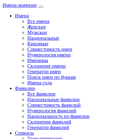
Имена-значение
Имена
Все имена
Женские
Мужские
Национальные
Красивые
Совместимость имен
Нумерология имени
Именины
Склонение имени
Генератор имен
Поиск имен по буквам
Имена года
Фамилии
Все фамилии
Национальные фамилии
Совместимость фамилий
Нумерология фамилий
Национальность по фамилии
Склонение фамилий
Генератор фамилий
Сервисы
Транслитерация