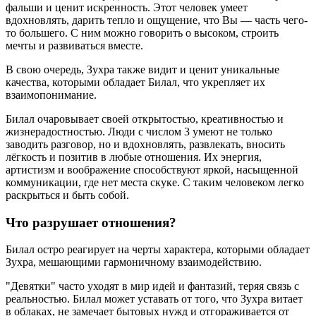
фальши и ценит искренность. Этот человек умеет
вдохновлять, дарить тепло и ощущение, что Вы — часть чего-
то большего. С ним можно говорить о высоком, строить
мечты и развиваться вместе.
В свою очередь, Зухра также видит и ценит уникальные
качества, которыми обладает Билал, что укрепляет их
взаимопонимание.
Билал очаровывает своей открытостью, креативностью и
жизнерадостностью. Люди с числом 3 умеют не только
заводить разговор, но и вдохновлять, развлекать, вносить
лёгкость и позитив в любые отношения. Их энергия,
артистизм и воображение способствуют яркой, насыщенной
коммуникации, где нет места скуке. С таким человеком легко
раскрыться и быть собой.
Что разрушает отношения?
Билал остро реагирует на черты характера, которыми обладает
Зухра, мешающими гармоничному взаимодействию.
"Девятки" часто уходят в мир идей и фантазий, теряя связь с
реальностью. Билал может уставать от того, что Зухра витает
в облаках, не замечает бытовых нужд и отгораживается от