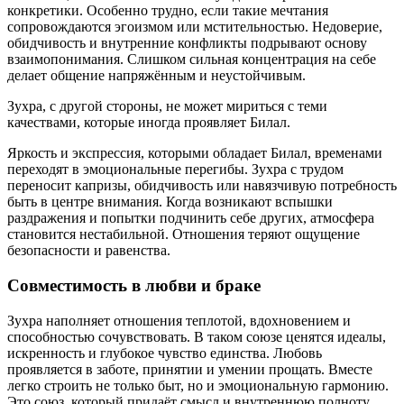
конкретики. Особенно трудно, если такие мечтания
сопровождаются эгоизмом или мстительностью. Недоверие,
обидчивость и внутренние конфликты подрывают основу
взаимопонимания. Слишком сильная концентрация на себе
делает общение напряжённым и неустойчивым.
Зухра, с другой стороны, не может мириться с теми
качествами, которые иногда проявляет Билал.
Яркость и экспрессия, которыми обладает Билал, временами
переходят в эмоциональные перегибы. Зухра с трудом
переносит капризы, обидчивость или навязчивую потребность
быть в центре внимания. Когда возникают вспышки
раздражения и попытки подчинить себе других, атмосфера
становится нестабильной. Отношения теряют ощущение
безопасности и равенства.
Совместимость в любви и браке
Зухра наполняет отношения теплотой, вдохновением и
способностью сочувствовать. В таком союзе ценятся идеалы,
искренность и глубокое чувство единства. Любовь
проявляется в заботе, принятии и умении прощать. Вместе
легко строить не только быт, но и эмоциональную гармонию.
Это союз, который придаёт смысл и внутреннюю полноту