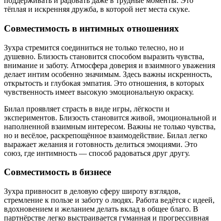
поддерживать и радовать даже в трудные моменты. Это
тёплая и искренняя дружба, в которой нет места скуке.
Совместимость в интимных отношениях
Зухра стремится соединиться не только телесно, но и
душевно. Близость становится способом выразить чувства,
внимание и заботу. Атмосфера доверия и взаимного уважения
делает интим особенно значимым. Здесь важны искренность,
открытость и глубокая эмпатия. Это отношения, в которых
чувственность имеет высокую эмоциональную окраску.
Билал проявляет страсть в виде игры, лёгкости и
экспериментов. Близость становится живой, эмоциональной и
наполненной взаимным интересом. Важны не только чувства,
но и весёлое, раскрепощённое взаимодействие. Билал легко
выражает желания и готовность делиться эмоциями. Это
союз, где интимность — способ радоваться друг другу.
Совместимость в бизнесе
Зухра привносит в деловую сферу широту взглядов,
стремление к пользе и заботу о людях. Работа ведётся с идеей,
вдохновением и желанием делать вклад в общее благо. В
партнёрстве легко выстраивается гуманная и прогрессивная