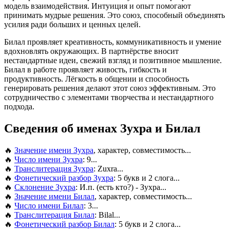
модель взаимодействия. Интуиция и опыт помогают
принимать мудрые решения. Это союз, способный объединять
усилия ради больших и ценных целей.
Билал проявляет креативность, коммуникативность и умение
вдохновлять окружающих. В партнёрстве вносит
нестандартные идеи, свежий взгляд и позитивное мышление.
Билал в работе проявляет живость, гибкость и
продуктивность. Лёгкость в общении и способность
генерировать решения делают этот союз эффективным. Это
сотрудничество с элементами творчества и нестандартного
подхода.
Сведения об именах Зухра и Билал
🔥
Значение имени Зухра
, характер, совместимость...
🔥
Число имени Зухра
: 9...
🔥
Транслитерация Зухра
: Zuxra...
🔥
Фонетический разбор Зухра
: 5 букв и 2 слога...
🔥
Склонение Зухра
: И.п. (есть кто?) - Зухра...
🔥
Значение имени Билал
, характер, совместимость...
🔥
Число имени Билал
: 3...
🔥
Транслитерация Билал
: Bilal...
🔥
Фонетический разбор Билал
: 5 букв и 2 слога...