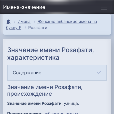
Имена-значение
🏠
Имена
Женские албанские имена на
букву Р
Розафати
Значение имени Розафати,
характеристика
Содержание
Значение имени Розафати,
происхождение
Значение имени Розафати
: узница.
Происхождение
:
албанские имена
.