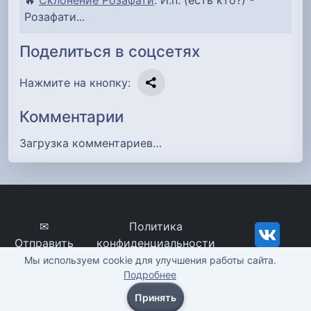
Розафати...
Поделиться в соцсетях
Нажмите на кнопку:
Комментарии
Загрузка комментариев…
✉
Политика
Отправить
конфиденциальности
сообщение
imena-znachenie.ru, ©
Мы используем cookie для улучшения работы сайта.
Подробнее
2012-2026
Принять