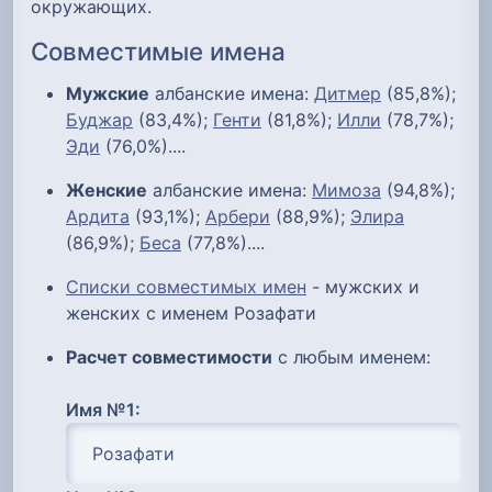
окружающих.
Совместимые имена
Мужские
албанские имена:
Дитмер
(85,8%);
Буджар
(83,4%);
Генти
(81,8%);
Илли
(78,7%);
Эди
(76,0%)....
Женские
албанские имена:
Мимоза
(94,8%);
Ардита
(93,1%);
Арбери
(88,9%);
Элира
(86,9%);
Беса
(77,8%)....
Списки совместимых имен
- мужских и
женских с именем Розафати
Расчет совместимости
с любым именем:
Имя №1: