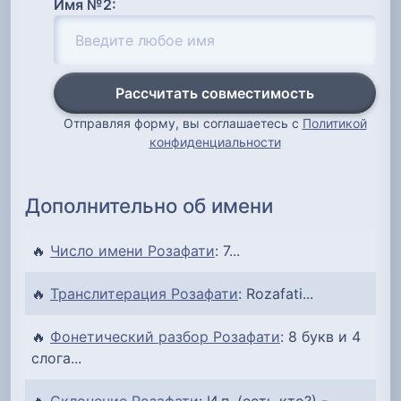
Имя №2:
Рассчитать совместимость
Отправляя форму, вы соглашаетесь с
Политикой
конфиденциальности
Дополнительно об имени
🔥
Число имени Розафати
: 7...
🔥
Транслитерация Розафати
: Rozafati...
🔥
Фонетический разбор Розафати
: 8 букв и 4
слога...
🔥
Склонение Розафати
: И.п. (есть кто?) -