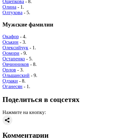
Ощепкова
- 8.
Олина
- 1.
Олтухова
- 5.
Мужские фамилии
Окафор
- 4.
Оськин
- 3.
Олексийчук
- 1.
Оомори
- 9.
Остапенко
- 5.
Овчинников
- 8.
Орлов
- 3.
Ольшанский
- 9.
Одзаки
- 8.
Оганесян
- 1.
Поделиться в соцсетях
Нажмите на кнопку:
Комментарии