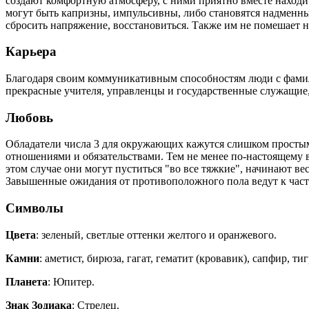
создают комфортную атмосферу, с ними приятно вместе находи
могут быть капризны, импульсивны, либо становятся надменны
сбросить напряжение, восстановиться. Также им не помешает н
Карьера
Благодаря своим коммуникативным способностям люди с фамил
прекрасные учителя, управленцы и государственные служащие,
Любовь
Обладатели числа 3 для окружающих кажутся слишком простым
отношениями и обязательствами. Тем не менее по-настоящему 
этом случае они могут пуститься "во все тяжкие", начинают ве
Завышенные ожидания от противоположного пола ведут к част
Символы
Цвета
: зеленый, светлые оттенки желтого и оранжевого.
Камни
: аметист, бирюза, гагат, гематит (кровавик), сапфир, т
Планета
: Юпитер.
Знак Зодиака
: Стрелец.