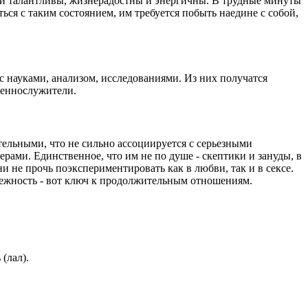
ы и талантливы, жизнерадостны и энергичны. В трудные минуты
я с таким состоянием, им требуется побыть наедине с собой,
 науками, анализом, исследованиями. Из них получатся
щеннослужители.
льными, что не сильно ассоциируется с серьезными
ами. Единственное, что им не по душе - скептики и зануды, в
ни не прочь поэкспериментировать как в любви, так и в сексе.
дежность - вот ключ к продолжительным отношениям.
 (лал).