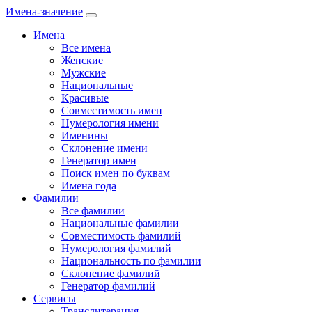
Имена-значение
Имена
Все имена
Женские
Мужские
Национальные
Красивые
Совместимость имен
Нумерология имени
Именины
Склонение имени
Генератор имен
Поиск имен по буквам
Имена года
Фамилии
Все фамилии
Национальные фамилии
Совместимость фамилий
Нумерология фамилий
Национальность по фамилии
Склонение фамилий
Генератор фамилий
Сервисы
Транслитерация