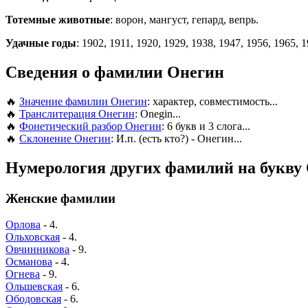
Тотемные животные
: ворон, мангуст, гепард, вепрь.
Удачные годы
: 1902, 1911, 1920, 1929, 1938, 1947, 1956, 1965, 
Сведения о фамилии Онегин
🔥
Значение фамилии Онегин
: характер, совместимость...
🔥
Транслитерация Онегин
: Onegin...
🔥
Фонетический разбор Онегин
: 6 букв и 3 слога...
🔥
Склонение Онегин
: И.п. (есть кто?) - Онегин...
Нумерология других фамилий на букву
Женские фамилии
Орлова
- 4.
Ольховская
- 4.
Овчинникова
- 9.
Османова
- 4.
Огнева
- 9.
Ольшевская
- 6.
Ободовская
- 6.