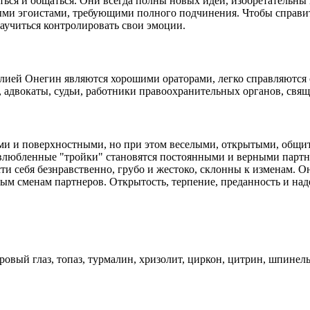
ться и общаться. Они всегда полны новых идей, изобретательн
ми эгоистами, требующими полного подчинения. Чтобы справитьс
аучиться контролировать свои эмоции.
ией Онегин являются хорошими ораторами, легко справляются с
 адвокаты, судьи, работники правоохранительных органов, свя
и и поверхностными, но при этом веселыми, открытыми, общите
влюбленные "тройки" становятся постоянными и верными партнер
сти себя безнравственно, грубо и жестоко, склонны к изменам. О
ым сменам партнеров. Открытость, терпение, преданность и на
игровый глаз, топаз, турмалин, хризолит, циркон, цитрин, шпинель