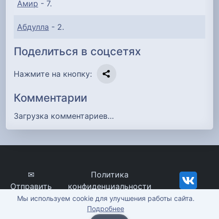
Амир
- 7.
Абдулла
- 2.
Поделиться в соцсетях
Нажмите на кнопку:
Комментарии
Загрузка комментариев…
✉
Политика
Отправить
конфиденциальности
сообщение
imena-znachenie.ru, ©
Мы используем cookie для улучшения работы сайта.
Подробнее
2012-2026