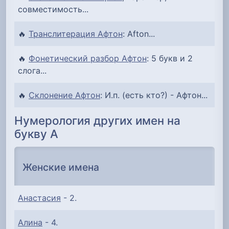
совместимость...
🔥
Транслитерация Афтон
: Afton...
🔥
Фонетический разбор Афтон
: 5 букв и 2
слога...
🔥
Склонение Афтон
: И.п. (есть кто?) - Афтон...
Нумерология других имен на
букву А
Женские имена
Анастасия
- 2.
Алина
- 4.