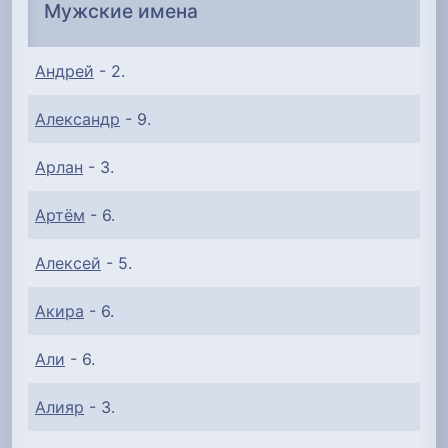
Мужские имена
Андрей
- 2.
Александр
- 9.
Арлан
- 3.
Артём
- 6.
Алексей
- 5.
Акира
- 6.
Али
- 6.
Алияр
- 3.