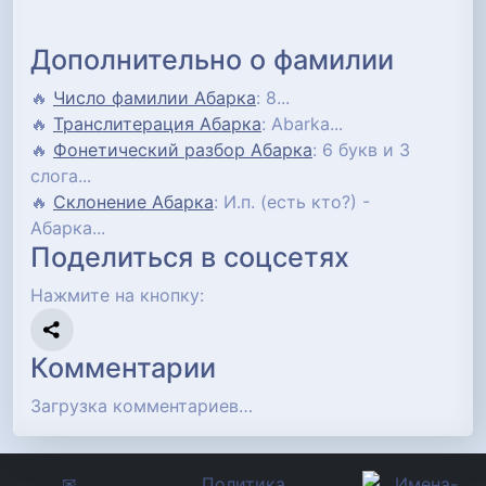
Дополнительно о фамилии
🔥
Число фамилии Абарка
: 8...
🔥
Транслитерация Абарка
: Abarka...
🔥
Фонетический разбор Абарка
: 6 букв и 3
слога...
🔥
Склонение Абарка
: И.п. (есть кто?) -
Абарка...
Поделиться в соцсетях
Нажмите на кнопку:
Комментарии
Загрузка комментариев…
✉
Политика