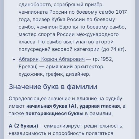
единоборств, серебряный призёр
чемпионата России по боевому самбо 2017
года, призёр Кубка России по боевому
самбо, чемпион Европы по боевому самбо,
мастер спорта России международного
класса. По самбо выступал во второй
полусредней весовой категории (до 74 кг).
Абгарян, Корюн Абгарович
— (р. 1952,
Ереван) — армянский архитектор,
художник, график, дизайнер.
Значение букв в фамилии
Определяющее значение и влияние на судьбу
имеют
начальная буква (А)
,
ударная гласная
, а
также
повторяющиеся буквы
в фамилии.
А
(2 буквы)
– символизирует решительность,
независимость и способность полагаться