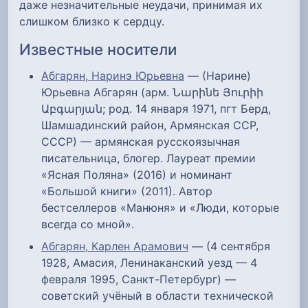
даже незначительные неудачи, принимая их
слишком близко к сердцу.
Известные носители
Абгарян, Наринэ Юрьевна
— (Нарине)
Юрьевна Абгарян (арм. Նարինե Յուրիի
Աբգարյան; род. 14 января 1971, пгт Берд,
Шамшадинский район, Армянская ССР,
СССР) — армянская русскоязычная
писательница, блогер. Лауреат премии
«Ясная Поляна» (2016) и номинант
«Большой книги» (2011). Автор
бестселлеров «Манюня» и «Люди, которые
всегда со мной».
Абгарян, Карлен Арамович
— (4 сентября
1928, Амасия, Ленинаканский уезд — 4
февраля 1995, Санкт-Петербург) —
советский учёный в области технической