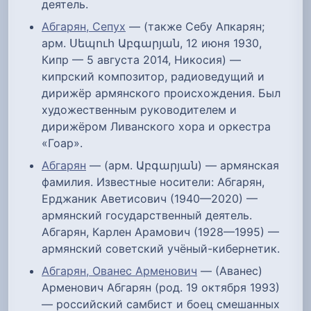
деятель.
Абгарян, Сепух
— (также Себу Апкарян;
арм. Սեպուհ Աբգարյան, 12 июня 1930,
Кипр — 5 августа 2014, Никосия) —
кипрский композитор, радиоведущий и
дирижёр армянского происхождения. Был
художественным руководителем и
дирижёром Ливанского хора и оркестра
«Гоар».
Абгарян
— (арм. Աբգարյան) — армянская
фамилия. Известные носители: Абгарян,
Ерджаник Аветисович (1940—2020) —
армянский государственный деятель.
Абгарян, Карлен Арамович (1928—1995) —
армянский советский учёный-кибернетик.
Абгарян, Ованес Арменович
— (Аванес)
Арменович Абгарян (род. 19 октября 1993)
— российский самбист и боец смешанных