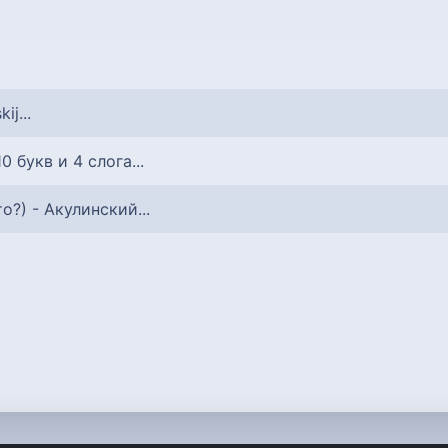
kij...
 10 букв и 4 слога...
то?) - Акулинский...