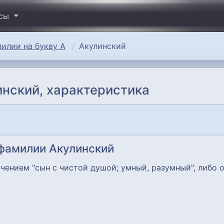
исы
илии на букву А
Акулинский
нский, характеристика
фамилии Акулинский
ачением "сын с чистой душой; умный, разумный", либо