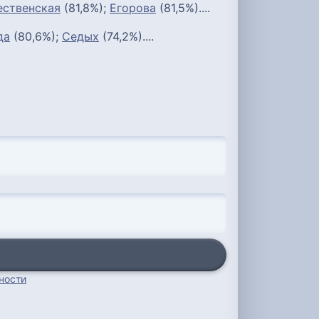
ственская
(81,8%);
Егорова
(81,5%)....
да
(80,6%);
Седых
(74,2%)....
ности