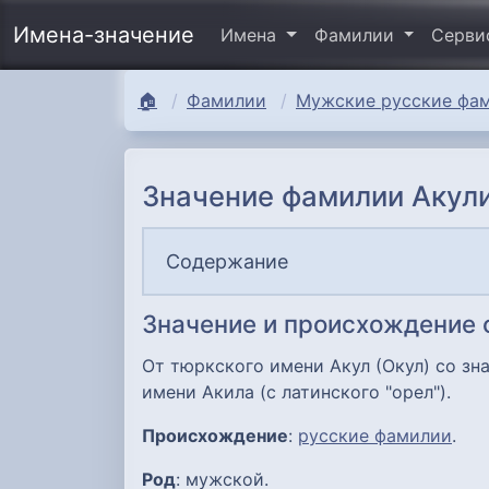
Имена-значение
Имена
Фамилии
Серв
🏠
Фамилии
Мужские русские фам
Значение фамилии Акули
Содержание
Значение и происхождение 
От тюркского имени Акул (Окул) со зн
имени Акила (с латинского "орел").
Происхождение
:
русские фамилии
.
Род
: мужской.