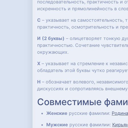
последовательность, практичность и о
искренность и прямолинейность в слов
С
– указывает на самостоятельность, т
практичность, осмотрительность и пр
И
(2 буквы)
– олицетворяет тонкую ду
практичностью. Сочетание чувствител
окружающих.
Х
– указывает на стремление к незави
обладатель этой буквы чутко реагиру
Н
– обозначает волевого, независимого
дискуссиях и сопротивляясь внешнему
Совместимые фами
Женские
русские фамилии:
Родин
Мужские
русские фамилии:
Кирья