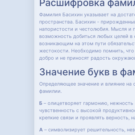
Расшифровка фамили
Фамилия Басихин указывает на достато
пространства. Басихин - прирожденный
напористости и честолюбия. Мысля и п
возможность добиться любых целей в 
возникающим на этом пути обязательс
жестокости. Необходимо помнить, что 
добро и не приносят радость окружа
Значение букв в ф
Определяющее значение и влияние на
фамилии.
Б
– олицетворяет гармонию, нежность 
чувственность с высокой продуктивно
крепкие связи и проявлять верность,
А
– символизирует решительность, нез