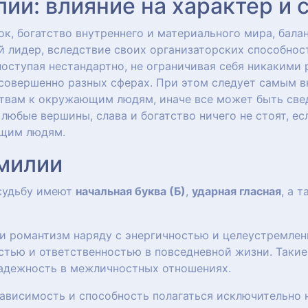
и: влияние на характер и 
к, богатство внутреннего и материального мира, бала
 лидер, вследствие своих организаторских способнос
оступая нестандартно, не ограничивая себя никакими
совершенно разных сферах. При этом следует самым в
твам к окружающим людям, иначе все может быть свед
любые вершины, слава и богатство ничего не стоят, ес
ющим людям.
амилии
 судьбу имеют
начальная буква (Б)
,
ударная гласная
, а 
и романтизм наряду с энергичностью и целеустремлен
стью и ответственностью в повседневной жизни. Таки
 надежность в межличностных отношениях.
ависимость и способность полагаться исключительно н