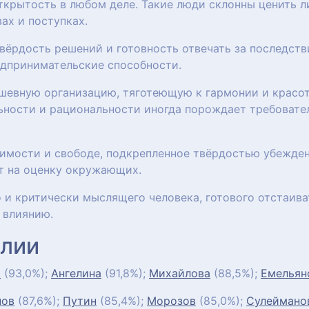
ткрытость в любом деле. Такие люди склонны ценить л
ах и поступках.
вёрдость решений и готовность отвечать за последств
едпринимательские способности.
шевную организацию, тяготеющую к гармонии и красот
ьности и рациональности иногда порождает требовател
симости и свободе, подкрепленное твёрдостью убежде
ет на оценку окружающих.
 и критически мыслящего человека, готового отстаиват
 влиянию.
лии
а
(93,0%);
Ангелина
(91,8%);
Михайлова
(88,5%);
Емельян
нов
(87,6%);
Путин
(85,4%);
Морозов
(85,0%);
Сулеймано