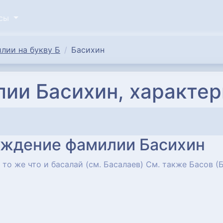
исы
лии на букву Б
Басихин
ии Басихин, характер
ождение фамилии Басихин
 то же что и басалай (см. Басалаев) См. также Басов (