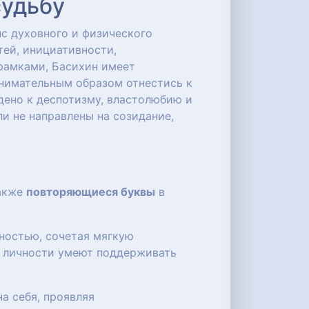
судьбу
нс духовного и физического
тей, инициативности,
 рамками, Басихин имеет
нимательным образом отнестись к
ено к деспотизму, властолюбию и
ли не направлены на созидание,
также
повторяющиеся буквы
в
ностью, сочетая мягкую
е личности умеют поддерживать
а себя, проявляя