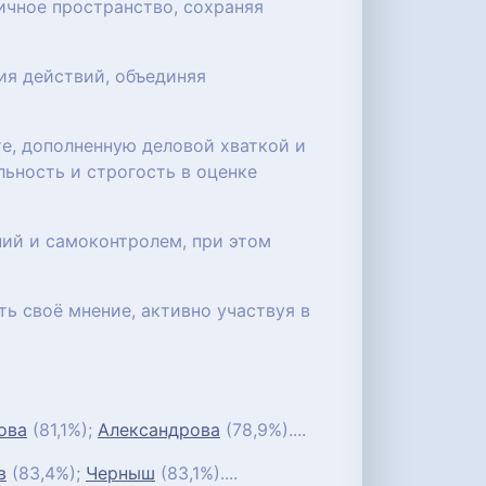
ичное пространство, сохраняя
ия действий, объединяя
е, дополненную деловой хваткой и
ьность и строгость в оценке
ний и самоконтролем, при этом
ь своё мнение, активно участвуя в
ова
(81,1%);
Александрова
(78,9%)....
в
(83,4%);
Черныш
(83,1%)....