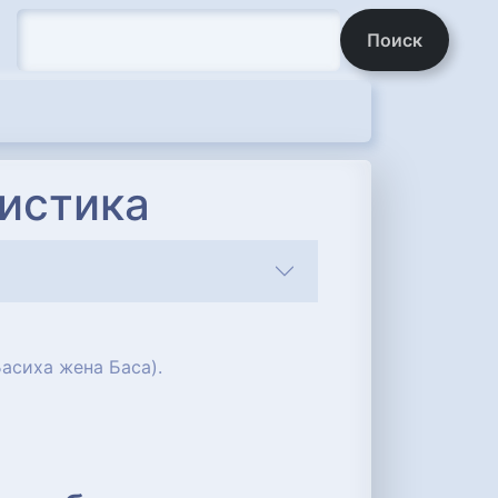
Поиск
истика
Басиха жена Баса).