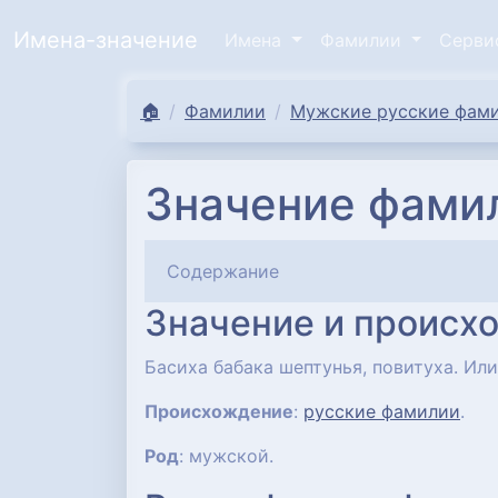
Имена-значение
Имена
Фамилии
Серв
🏠
Фамилии
Мужские русские фами
Значение фамил
Содержание
Значение и происх
Басиха бабака шептунья, повитуха. Или
Происхождение
:
русские фамилии
.
Род
: мужской.