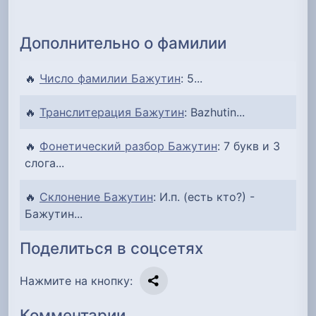
Дополнительно о фамилии
🔥
Число фамилии Бажутин
: 5...
🔥
Транслитерация Бажутин
: Bazhutin...
🔥
Фонетический разбор Бажутин
: 7 букв и 3
слога...
🔥
Склонение Бажутин
: И.п. (есть кто?) -
Бажутин...
Поделиться в соцсетях
Нажмите на кнопку:
Комментарии