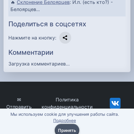
🔥
Склонение Белоярцев
: И.п. (есть кто?) -
Белоярцев...
Поделиться в соцсетях
Нажмите на кнопку:
Комментарии
Загрузка комментариев…
✉
Политика
Отправить
конфиденциальности
сообщение
imena-znachenie.ru, ©
Мы используем cookie для улучшения работы сайта.
Подробнее
2012-2026
Принять