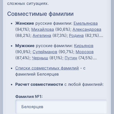
сложных ситуациях.
Совместимые фамилии
Женские
русские фамилии:
Емельянова
(94,1%);
Михайлова
(90,6%);
Александрова
(88,2%);
Ангелина
(87,3%);
Родина
(82,1%)....
Мужские
русские фамилии:
Кирьянов
(90,9%);
Сулейманов
(90,7%);
Морозов
(87,4%);
Черныш
(81,1%);
Путин
(74,5%)....
Списки совместимых фамилий
- с
фамилией Белоярцев
Расчет совместимости
с любой фамилией:
Фамилия №1: