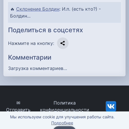
🔥
Склонение Болдин
: И.п. (есть кто?) -
Болдин...
Поделиться в соцсетях
Нажмите на кнопку:
Комментарии
Загрузка комментариев…
✉
Политика
Отправить
конфиденциальности
сообщение
imena-znachenie.ru, ©
Мы используем cookie для улучшения работы сайта.
Подробнее
2012-2026