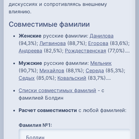
дискуссиях и сопротивляясь внешнему
влиянию.
Совместимые фамилии
Женские
русские фамилии:
Данилова
(94,3%);
Литвинова
(88,7%);
Егорова
(83,6%);
Андреева
(82,5%);
Рождественская
(77,0%)....
Мужские
русские фамилии:
Мельник
(90,7%);
Михайлов
(88,1%);
Середа
(85,3%);
Седых
(85,0%);
Ковальский
(83,7%)....
Списки совместимых фамилий
- с
фамилией Болдин
Расчет совместимости
с любой фамилией:
Фамилия №1: