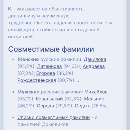
К
– указывает на объективность,
дисциплину и неизменную
трудоспособность, наделяя своего носителя
силой духа, стойкостью и врожденной
интуицией.
Совместимые фамилии
Женские
русские фамилии:
Данилова
(95,2%);
Литвинова
(94,3%);
Андреева
(87,0%);
Егорова
(86,2%);
Рождественская
(80,7%)....
Мужские
русские фамилии:
Михайлов
(93,1%);
Ковальский
(92,3%);
Мельник
(86,2%);
Середа
(79,8%);
Седых
(76,5%)....
Списки совместимых фамилий
- с
фамилией Домовиков