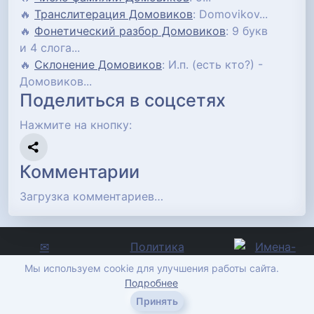
🔥
Транслитерация Домовиков
: Domovikov...
🔥
Фонетический разбор Домовиков
: 9 букв
и 4 слога...
🔥
Склонение Домовиков
: И.п. (есть кто?) -
Домовиков...
Поделиться в соцсетях
Нажмите на кнопку:
Комментарии
Загрузка комментариев…
✉
Политика
Отправить
конфиденциальности
Мы используем cookie для улучшения работы сайта.
сообщение
imena-znachenie.ru, ©
Подробнее
2012-2026
Принять