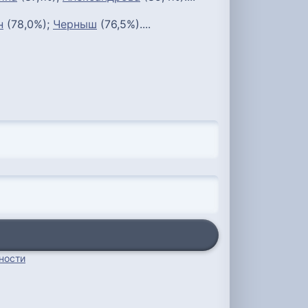
н
(78,0%);
Черныш
(76,5%)....
ности