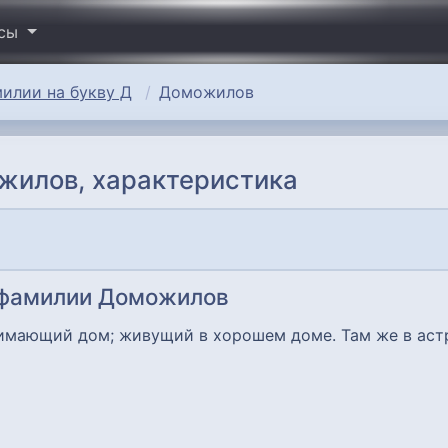
исы
илии на букву Д
Доможилов
жилов, характеристика
 фамилии Доможилов
имающий дом; живущий в хорошем доме. Там же в аст