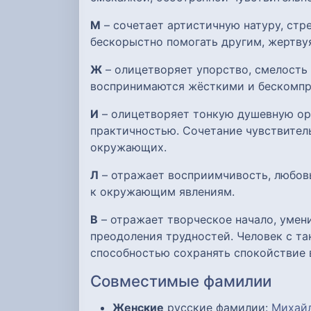
М
– сочетает артистичную натуру, ст
бескорыстно помогать другим, жертву
Ж
– олицетворяет упорство, смелость
воспринимаются жёсткими и бескомпр
И
– олицетворяет тонкую душевную орг
практичностью. Сочетание чувствител
окружающих.
Л
– отражает восприимчивость, любов
к окружающим явлениям.
В
– отражает творческое начало, умен
преодоления трудностей. Человек с та
способностью сохранять спокойствие 
Совместимые фамилии
Женские
русские фамилии:
Михай