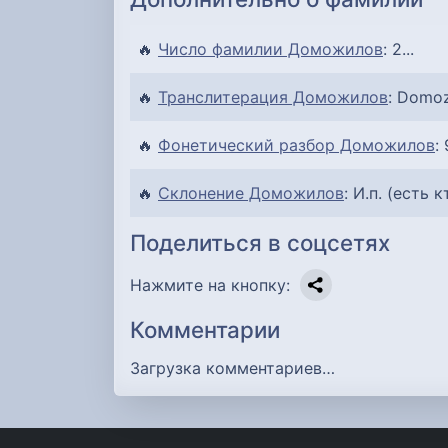
🔥
Число фамилии Доможилов
: 2...
🔥
Транслитерация Доможилов
: Domozh
🔥
Фонетический разбор Доможилов
:
🔥
Склонение Доможилов
: И.п. (есть 
Поделиться в соцсетях
Нажмите на кнопку:
Комментарии
Загрузка комментариев…