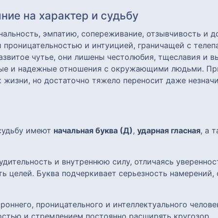
ние на характер и судьбу
альность, эмпатию, сопереживание, отзывчивость и 
 проницательностью и интуицией, граничащей с телеп
азвитое чутье, они лишены честолюбия, тщеславия и в
мые и надежные отношения с окружающими людьми. Пр
 жизни, но достаточно тяжело переносит даже незнач
 судьбу имеют
начальная буква (Д)
,
ударная гласная
, а 
удительность и внутреннюю силу, отличаясь уверенно
ь целей. Буква подчеркивает серьезность намерений, 
роннего, проницательного и интеллектуального челов
остью и стремлением постоянно расширять кругозор.