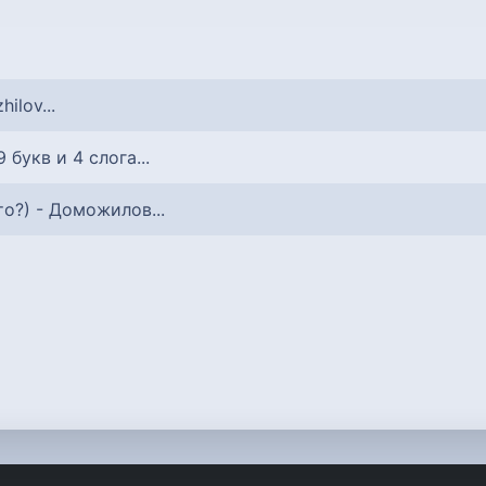
ilov...
 9 букв и 4 слога...
кто?) - Доможилов...