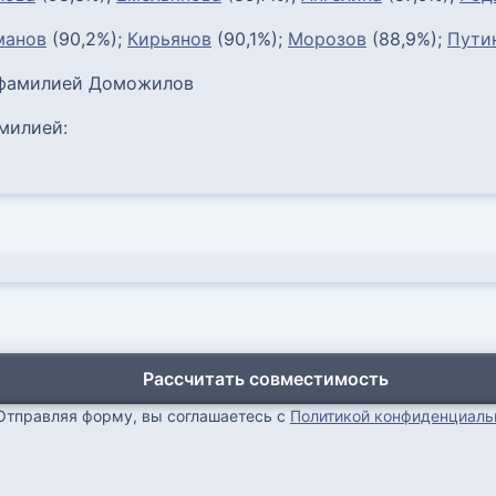
манов
(90,2%);
Кирьянов
(90,1%);
Морозов
(88,9%);
Пути
 фамилией Доможилов
милией:
Рассчитать совместимость
Отправляя форму, вы соглашаетесь с
Политикой конфиденциаль