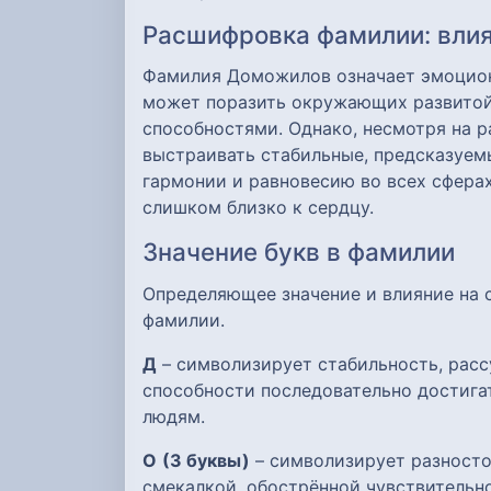
Расшифровка фамилии: влия
Фамилия Доможилов означает эмоцион
может поразить окружающих развитой
способностями. Однако, несмотря на р
выстраивать стабильные, предсказуе
гармонии и равновесию во всех сферах
слишком близко к сердцу.
Значение букв в фамилии
Определяющее значение и влияние на
фамилии.
Д
– символизирует стабильность, расс
способности последовательно достигат
людям.
О
(3 буквы)
– символизирует разносто
смекалкой, обострённой чувствительн