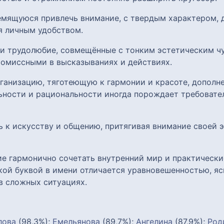
ремящуюся привлечь внимание, с твердым характером,
я личным удобством.
 и трудолюбие, совмещённые с тонким эстетическим чу
омиссными в высказываниях и действиях.
анизацию, тяготеющую к гармонии и красоте, дополн
ьности и рациональности иногда порождает требовател
ь к искусству и общению, притягивая внимание своей
ие гармонично сочетать внутренний мир и практически
кой буквой в имени отличается уравновешенностью, яс
в сложных ситуациях.
лова
(98,3%);
Емельянова
(89,7%);
Ангелина
(87,9%);
Род