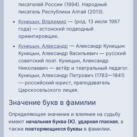
писателей России (1994). Народный
писатель Республики Алтай (2013).
Куницын, Владимир
— (род. 13 июля 1987
года) — эстонский подводный
ориентировщик.
Куницын, Александр
— Александр Куницын:
Куницын, Александр Васильевич — русский
советский поэт. Куницын, Александр
Николаевич — актёр и театральный педагог.
Куницын, Александр Петрович (1783—1841)
— российский юрист, преподаватель
Царскосельского лицея.
Значение букв в фамилии
Определяющее значение и влияние на судьбу
имеют
начальная буква (К)
,
ударная гласная
, а
также
повторяющиеся буквы
в фамилии.