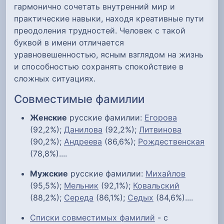
гармонично сочетать внутренний мир и
практические навыки, находя креативные пути
преодоления трудностей. Человек с такой
буквой в имени отличается
уравновешенностью, ясным взглядом на жизнь
и способностью сохранять спокойствие в
сложных ситуациях.
Совместимые фамилии
Женские
русские фамилии:
Егорова
(92,2%);
Данилова
(92,2%);
Литвинова
(90,2%);
Андреева
(86,6%);
Рождественская
(78,8%)....
Мужские
русские фамилии:
Михайлов
(95,5%);
Мельник
(92,1%);
Ковальский
(88,2%);
Середа
(86,1%);
Седых
(84,6%)....
Списки совместимых фамилий
- с