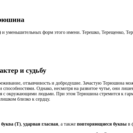
ерюшина
) и уменьшительных форм этого имени. Терешко, Терещенко, Те
ктер и судьбу
реживание, отзывчивость и добродушие. Зачастую Терюшина мо
 способностями. Однако, несмотря на развитое чутье, они лише
я с окружающими людьми. При этом Терюшина стремится к гармо
лишком близко к сердцу.
 буква (Т)
,
ударная гласная
, а также
повторяющиеся буквы
в 