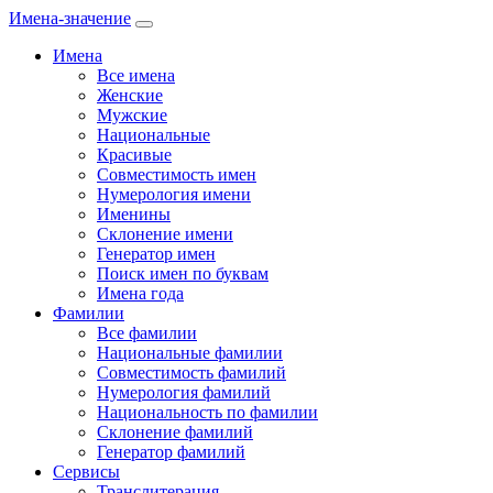
Имена-значение
Имена
Все имена
Женские
Мужские
Национальные
Красивые
Совместимость имен
Нумерология имени
Именины
Склонение имени
Генератор имен
Поиск имен по буквам
Имена года
Фамилии
Все фамилии
Национальные фамилии
Совместимость фамилий
Нумерология фамилий
Национальность по фамилии
Склонение фамилий
Генератор фамилий
Сервисы
Транслитерация