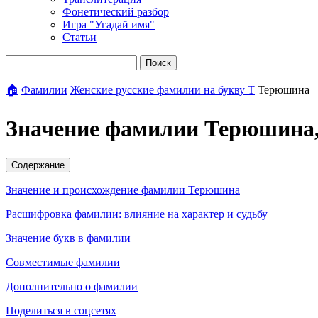
Фонетический разбор
Игра "Угадай имя"
Статьи
Поиск
🏠
Фамилии
Женские русские фамилии на букву Т
Терюшина
Значение фамилии Терюшина,
Содержание
Значение и происхождение фамилии Терюшина
Расшифровка фамилии: влияние на характер и судьбу
Значение букв в фамилии
Совместимые фамилии
Дополнительно о фамилии
Поделиться в соцсетях