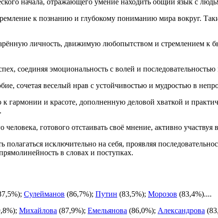
ческого начала, отражающего умение находить общий язык с людь
тремление к познанию и глубокому пониманию мира вокруг. Та
дарённую личность, движимую любопытством и стремлением к б
спех, соединяя эмоциональность с волей и последовательностью 
бие, сочетая веселый нрав с устойчивостью и мудростью в непро
к гармонии и красоте, дополненную деловой хваткой и практич
.
о человека, готового отстаивать своё мнение, активно участвуя
ь полагаться исключительно на себя, проявляя последовательнос
прямолинейность в словах и поступках.
87,5%);
Сулейманов
(86,7%);
Путин
(83,5%);
Морозов
(83,4%)....
,8%);
Михайлова
(87,9%);
Емельянова
(86,0%);
Александрова
(83,