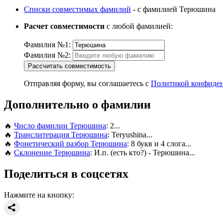
Списки совместимых фамилий
- с фамилией Терюшина
Расчет совместимости
с любой фамилией:
Фамилия №1:
Фамилия №2:
Рассчитать совместимость
Отправляя форму, вы соглашаетесь с
Политикой конфиде
Дополнительно о фамилии
🔥
Число фамилии Терюшина
: 2...
🔥
Транслитерация Терюшина
: Teryushina...
🔥
Фонетический разбор Терюшина
: 8 букв и 4 слога...
🔥
Склонение Терюшина
: И.п. (есть кто?) - Терюшина...
Поделиться в соцсетях
Нажмите на кнопку: