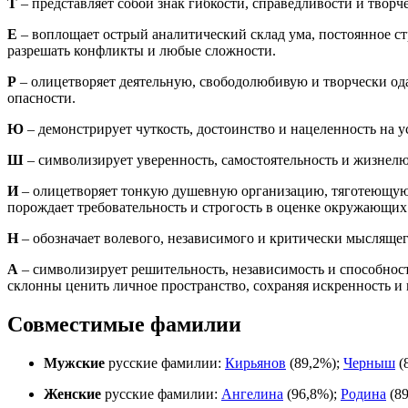
Т
– представляет собой знак гибкости, справедливости и твор
Е
– воплощает острый аналитический склад ума, постоянное с
разрешать конфликты и любые сложности.
Р
– олицетворяет деятельную, свободолюбивую и творчески о
опасности.
Ю
– демонстрирует чуткость, достоинство и нацеленность на у
Ш
– символизирует уверенность, самостоятельность и жизнелю
И
– олицетворяет тонкую душевную организацию, тяготеющую 
порождает требовательность и строгость в оценке окружающих
Н
– обозначает волевого, независимого и критически мыслящег
А
– символизирует решительность, независимость и способност
склонны ценить личное пространство, сохраняя искренность и 
Совместимые фамилии
Мужские
русские фамилии:
Кирьянов
(89,2%);
Черныш
(
Женские
русские фамилии:
Ангелина
(96,8%);
Родина
(89