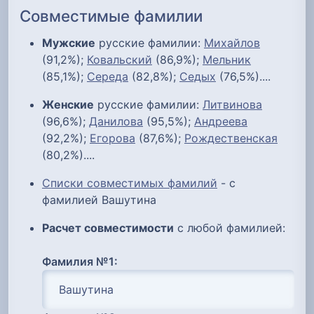
Совместимые фамилии
Мужские
русские фамилии:
Михайлов
(91,2%);
Ковальский
(86,9%);
Мельник
(85,1%);
Середа
(82,8%);
Седых
(76,5%)....
Женские
русские фамилии:
Литвинова
(96,6%);
Данилова
(95,5%);
Андреева
(92,2%);
Егорова
(87,6%);
Рождественская
(80,2%)....
Списки совместимых фамилий
- с
фамилией Вашутина
Расчет совместимости
с любой фамилией:
Фамилия №1: