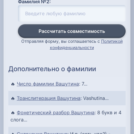
Фамилия №2:
Рассчитать совместимость
Отправляя форму, вы соглашаетесь с
Политикой
конфиденциальности
Дополнительно о фамилии
🔥
Число фамилии Вашутина
: 7...
🔥
Транслитерация Вашутина
: Vashutina...
🔥
Фонетический разбор Вашутина
: 8 букв и 4
слога...
🔥
Склонение Вашутина
: И.п. (есть кто?) -