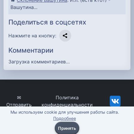
Вашутина...
Поделиться в соцсетях
Нажмите на кнопку:
Комментарии
Загрузка комментариев…
✉
Политика
Отправить
конфиденциальности
сообщение
imena-znachenie.ru, ©
Мы используем cookie для улучшения работы сайта.
Подробнее
2012-2026
Принять