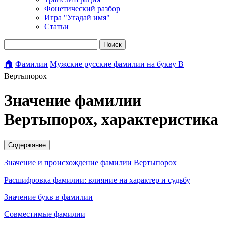
Фонетический разбор
Игра "Угадай имя"
Статьи
Поиск
🏠
Фамилии
Мужские русские фамилии на букву В
Вертыпорох
Значение фамилии
Вертыпорох, характеристика
Содержание
Значение и происхождение фамилии Вертыпорох
Расшифровка фамилии: влияние на характер и судьбу
Значение букв в фамилии
Совместимые фамилии