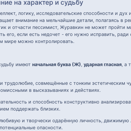
ние на характер и судьбу
ллект, логику, исследовательские способности и дух 
щает внимание на мельчайшие детали, полагаясь в реш
тик и отчасти пессимист, Журавкин не может пройти 
ь его, если есть недочет - его нужно исправить, ради
том мире можно контролировать.
 судьбу имеют
начальная буква (Ж)
,
ударная гласная
, а
 и трудолюбие, совмещённые с тонким эстетическим чу
омиссными в высказываниях и действиях.
ательность и способность конструктивно анализирова
ием поддержать близких.
олюбивую и творчески одарённую личность, движимую
потенциальные опасности.