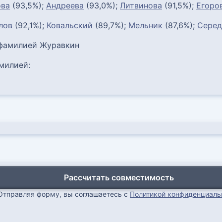
ова
(93,5%);
Андреева
(93,0%);
Литвинова
(91,5%);
Егоро
лов
(92,1%);
Ковальский
(89,7%);
Мельник
(87,6%);
Серед
 фамилией Журавкин
милией:
Рассчитать совместимость
Отправляя форму, вы соглашаетесь с
Политикой конфиденциаль