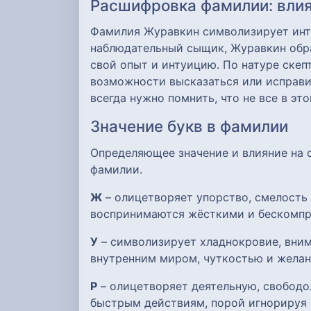
Расшифровка фамилии: влия
Фамилия Журавкин символизирует инте
наблюдательный сыщик, Журавкин обра
свой опыт и интуицию. По натуре скеп
возможности высказаться или исправит
всегда нужно помнить, что не все в э
Значение букв в фамилии
Определяющее значение и влияние на
фамилии.
Ж
– олицетворяет упорство, смелость
воспринимаются жёсткими и бескомпр
У
– символизирует хладнокровие, вним
внутренним миром, чуткостью и желан
Р
– олицетворяет деятельную, свобод
быстрым действиям, порой игнорируя 