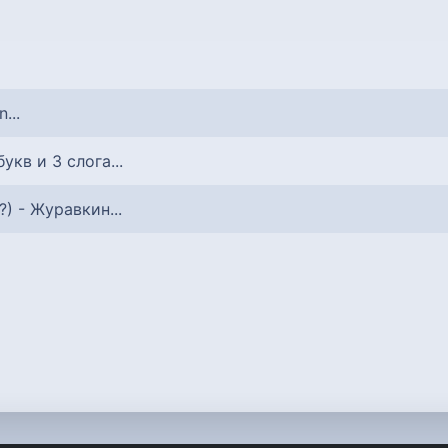
...
 букв и 3 слога...
о?) - Журавкин...