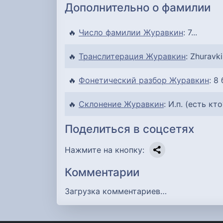
Дополнительно о фамилии
🔥
Число фамилии Журавкин
: 7...
🔥
Транслитерация Журавкин
: Zhuravkin
🔥
Фонетический разбор Журавкин
: 8
🔥
Склонение Журавкин
: И.п. (есть кт
Поделиться в соцсетях
Нажмите на кнопку:
Комментарии
Загрузка комментариев…