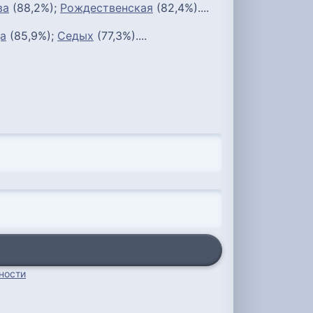
ва
(88,2%);
Рождественская
(82,4%)....
а
(85,9%);
Седых
(77,3%)....
ности