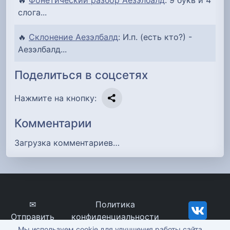
слога...
🔥
Склонение Аезэлбалд
: И.п. (есть кто?) -
Аезэлбалд...
Поделиться в соцсетях
Нажмите на кнопку:
Комментарии
Загрузка комментариев…
✉
Политика
Отправить
конфиденциальности
сообщение
imena-znachenie.ru, ©
Мы используем cookie для улучшения работы сайта.