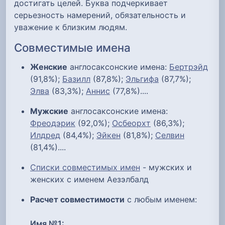
достигать целей. Буква подчеркивает
серьезность намерений, обязательность и
уважение к близким людям.
Совместимые имена
Женские
англосаксонские имена:
Бертрэйд
(91,8%);
Базилл
(87,8%);
Эльгифа
(87,7%);
Элва
(83,3%);
Аннис
(77,8%)....
Мужские
англосаксонские имена:
Фреодэрик
(92,0%);
Осбеорхт
(86,3%);
Илдред
(84,4%);
Эйкен
(81,8%);
Селвин
(81,4%)....
Списки совместимых имен
- мужских и
женских с именем Аезэлбалд
Расчет совместимости
с любым именем:
Имя №1: